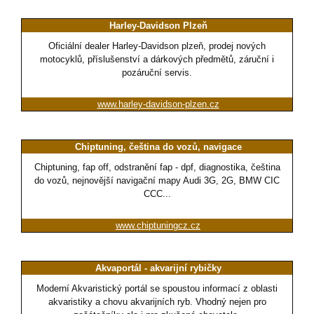
Harley-Davidson Plzeň
Oficiální dealer Harley-Davidson plzeň, prodej nových
motocyklů, příslušenství a dárkových předmětů, záruční i
pozáruční servis.
www.harley-davidson-plzen.cz
Chiptuning, čeština do vozů, navigace
Chiptuning, fap off, odstranění fap - dpf, diagnostika, čeština
do vozů, nejnovější navigační mapy Audi 3G, 2G, BMW CIC
CCC...
www.chiptuningcz.cz
Akvaportál - akvarijní rybičky
Moderní Akvaristický portál se spoustou informací z oblasti
akvaristiky a chovu akvarijních ryb. Vhodný nejen pro