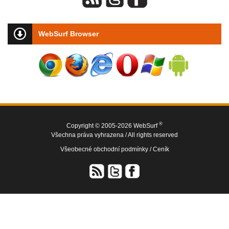
WebSurf Browser
®
Copyright © 2005-2026 WebSurf
Všechna práva vyhrazena / All rights reserved
Všeobecné obchodní podmínky /
Ceník