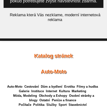
pokud potřebujete zvýšit návštěvnost zdarma.
á
Reklama která Vás nezklame, moderní internetová
reklama
Katalog stránek
Auto-Moto
Auto-Moto
Cestování
Dům a bydlení
Erotika
Filmy a hudba
Galerie
Instituce
Internet
Kultura
Marketing
Móda, Modeling
Obchody a Eshopy
Osobní stránky a
blogy
Ostatní
Peníze a finance
Počítače
Politika
Služby
Sport
Stavebnictví