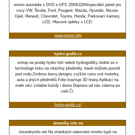
eonon autorádia s DVD a GPS 2DIN/1DIN/speciální panel pro
vozy VW, Škoda, Ford, Peugeot, Mazda, Hyundai, Nissan,
Opel, Renault, Chevrolet, Toyota, Honda. Parkovací kamery,
LCD, Hlavové opěrky s LCD.
www.eonon.info
hydro-grafik.cz
eshop na prodej hydro folií neboli hydrografiky.Jedná se o
technologii tisku na všechny předměty, které můžete ponořit
pod vodu.Změnou barvy,designu zvýšíte cenu své motorky,
auta a jiných předmětů.Folie kopíruje 3D hrany.Aplikaci na
malé věci zvládne každý i doma.Doprava od nás zdarma po
celé Čr.
hydro-grafik.cz/
Jeseníky info eu
Jesenikyinfo.net Na stránkách naleznete mnoho typů na