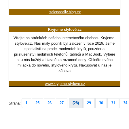
selenadaily.blog.cz
Kryjeme-stylově.cz
Vítejte na stránkách našeho internetového obchodu Kryjeme-
stylově.cz. Naš malý podnik byl založen v roce 2019. Jsme
specialisti na prodej moderních krytů, pouzder a
příslušenství mobilních telefonů, tabletů a MacBook. Vybere
si u nás každý a hlavně za rozumné ceny. Oblečte svého
miláčka do nového, stylového krytu. Nakupovat u nás je
zábava
www.kryjeme-stylove.cz
1
25
26
27
(28)
29
30
31
34
Strana: