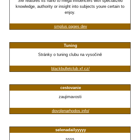
SM features its nano to mega influencers with specialized
knowledge, authority or insight into subjects youre certain to
enjoy.
smplus.pages.dev
Tuning
Stránky o tuning clubu na vysočině
blackbulletclub.xf.cz/
cestovanie
zaujimavosti
dovolenarhodos.info/
selenadailyyyyy
ssss