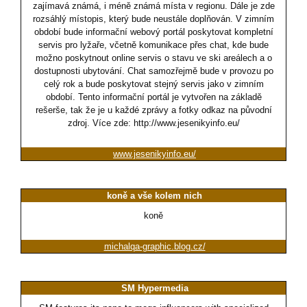
zajímavá známá, i méně známá místa v regionu. Dále je zde
rozsáhlý místopis, který bude neustále doplňován. V zimním
období bude informační webový portál poskytovat kompletní
servis pro lyžaře, včetně komunikace přes chat, kde bude
možno poskytnout online servis o stavu ve ski areálech a o
dostupnosti ubytování. Chat samozřejmě bude v provozu po
celý rok a bude poskytovat stejný servis jako v zimním
období. Tento informační portál je vytvořen na základě
rešerše, tak že je u každé zprávy a fotky odkaz na původní
zdroj. Více zde: http://www.jesenikyinfo.eu/
www.jesenikyinfo.eu/
koně a vše kolem nich
koně
michalqa-graphic.blog.cz/
SM Hypermedia