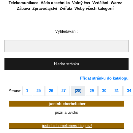
Telekomunikace
Věda a technika
Volný čas
Vzdělání
Warez
Zábava
Zpravodajství
Zvířata
Weby všech kategorií
Vyhledávání:
Přidat stránku do katalogu
1
25
26
27
(28)
29
30
31
34
Strana:
justinbieberbelieber
pozri a uvidíš
justinbieberbeliebers.blog.cz/