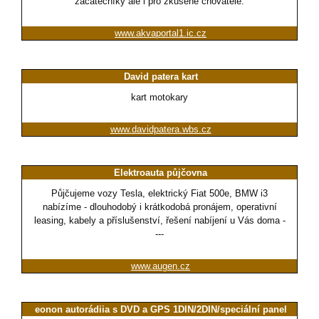
začátečníky ale i pro zkušené chovatele.
www.akvaportal1.ic.cz
David patera kart
kart motokary
www.davidpatera.wbs.cz
Elektroauta půjčovna
Půjčujeme vozy Tesla, elektrický Fiat 500e, BMW i3
nabízíme - dlouhodobý i krátkodobá pronájem, operativní
leasing, kabely a příslušenství, řešení nabíjení u Vás doma -
---
www.augen.cz
eonon autorádiia s DVD a GPS 1DIN/2DIN/speciální panel