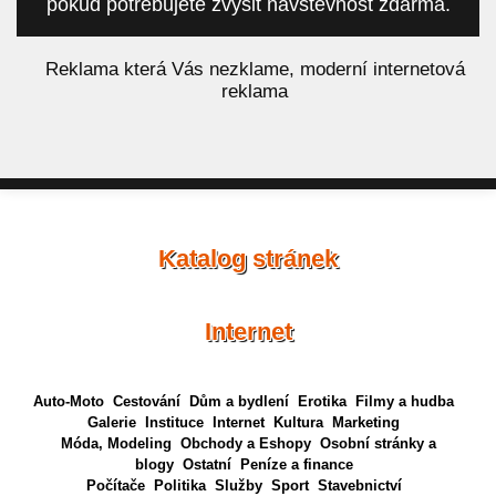
pokud potřebujete zvýšit návštěvnost zdarma.
á
Reklama která Vás nezklame, moderní internetová
reklama
Katalog stránek
Internet
Auto-Moto
Cestování
Dům a bydlení
Erotika
Filmy a hudba
Galerie
Instituce
Internet
Kultura
Marketing
Móda, Modeling
Obchody a Eshopy
Osobní stránky a
blogy
Ostatní
Peníze a finance
Počítače
Politika
Služby
Sport
Stavebnictví