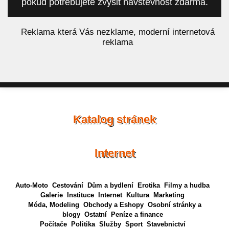
pokud potřebujete zvýšit návštěvnost zdarma.
á
Reklama která Vás nezklame, moderní internetová
reklama
Katalog stránek
Internet
Auto-Moto
Cestování
Dům a bydlení
Erotika
Filmy a hudba
Galerie
Instituce
Internet
Kultura
Marketing
Móda, Modeling
Obchody a Eshopy
Osobní stránky a
blogy
Ostatní
Peníze a finance
Počítače
Politika
Služby
Sport
Stavebnictví