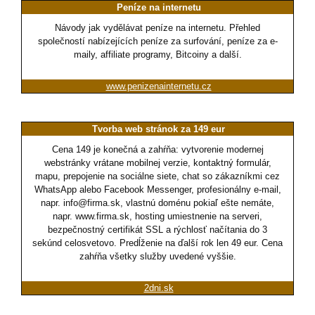
Peníze na internetu
Návody jak vydělávat peníze na internetu. Přehled
společností nabízejících peníze za surfování, peníze za e-
maily, affiliate programy, Bitcoiny a další.
www.penizenainternetu.cz
Tvorba web stránok za 149 eur
Cena 149 je konečná a zahŕňa: vytvorenie modernej
webstránky vrátane mobilnej verzie, kontaktný formulár,
mapu, prepojenie na sociálne siete, chat so zákazníkmi cez
WhatsApp alebo Facebook Messenger, profesionálny e-mail,
napr. info@firma.sk, vlastnú doménu pokiaľ ešte nemáte,
napr. www.firma.sk, hosting umiestnenie na serveri,
bezpečnostný certifikát SSL a rýchlosť načítania do 3
sekúnd celosvetovo. Predĺženie na ďalší rok len 49 eur. Cena
zahŕňa všetky služby uvedené vyššie.
2dni.sk