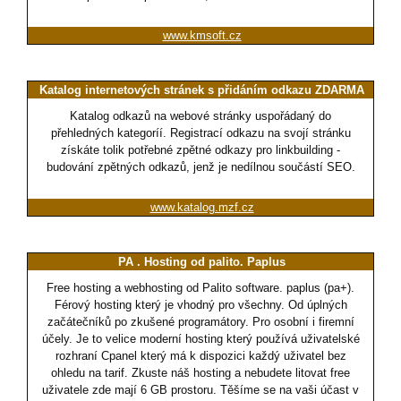
www.kmsoft.cz
Katalog internetových stránek s přidáním odkazu ZDARMA
Katalog odkazů na webové stránky uspořádaný do
přehledných kategoríí. Registrací odkazu na svojí stránku
získáte tolik potřebné zpětné odkazy pro linkbuilding -
budování zpětných odkazů, jenž je nedílnou součástí SEO.
www.katalog.mzf.cz
PA . Hosting od palito. Paplus
Free hosting a webhosting od Palito software. paplus (pa+).
Férový hosting který je vhodný pro všechny. Od úplných
začátečníků po zkušené programátory. Pro osobní i firemní
účely. Je to velice moderní hosting který používá uživatelské
rozhraní Cpanel který má k dispozici každý uživatel bez
ohledu na tarif. Zkuste náš hosting a nebudete litovat free
uživatele zde mají 6 GB prostoru. Těšíme se na vaši účast v