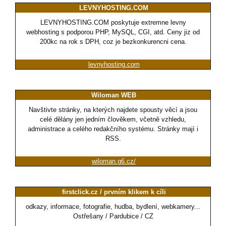
LEVNYHOSTING.COM
LEVNYHOSTING.COM poskytuje extremne levny
webhosting s podporou PHP, MySQL, CGI, atd. Ceny jiz od
200kc na rok s DPH, coz je bezkonkurencni cena.
levnyhosting.com
Wiloman WEB
Navštivte stránky, na kterých najdete spousty věcí a jsou
celé dělány jen jedním člověkem, včetně vzhledu,
administrace a celého redakčního systému. Stránky mají i
RSS.
wiloman.g6.cz/
firstclick.cz / prvním klikem k cíli
odkazy, informace, fotografie, hudba, bydlení, webkamery...
Ostřešany / Pardubice / CZ