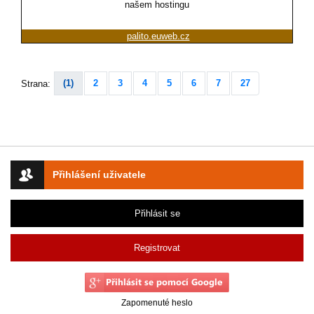
našem hostingu
palito.euweb.cz
(1)
2
3
4
5
6
7
27
Strana:
Přihlášení uživatele
Přihlásit se
Registrovat
Zapomenuté heslo