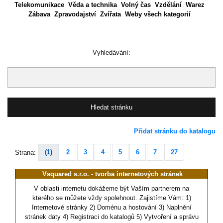
Telekomunikace
Věda a technika
Volný čas
Vzdělání
Warez
Zábava
Zpravodajství
Zvířata
Weby všech kategorií
Vyhledávání:
Přidat stránku do katalogu
(1)
2
3
4
5
6
7
27
Strana:
Vsquared s.r.o. - tvorba internetových stránek
V oblasti internetu dokážeme být Vaším partnerem na
kterého se můžete vždy spolehnout. Zajistíme Vám: 1)
Internetové stránky 2) Doménu a hostování 3) Naplnění
stránek daty 4) Registraci do katalogů 5) Vytvoření a správu