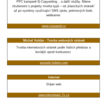
PPC kampaně 6) Copywriting .. a další služby. Máme
zkušenosti s projekty mnoha typů – od „klasických stránek“
až po systémy využívající SMS zpráv, prémiových linek,
webkamer.
www.vsquared.cz
Michal Voldán - Tvorba webových stránek
Tvorba internetových stránek podle Vašich představ a
levnější oproti konkurenci.
amorekj.holetin.com
Internet
SUper web
www.internetapc.7x.cz