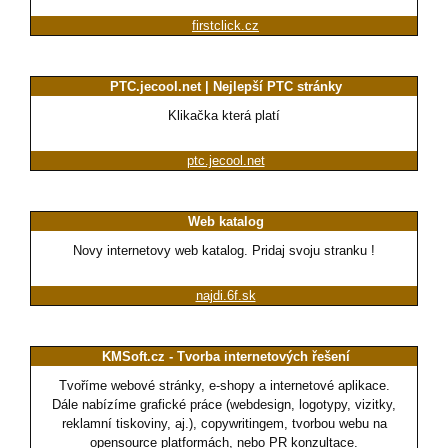
firstclick.cz
PTC.jecool.net | Nejlepší PTC stránky
Klikačka která platí
ptc.jecool.net
Web katalog
Novy internetovy web katalog. Pridaj svoju stranku !
najdi.6f.sk
KMSoft.cz - Tvorba internetových řešení
Tvoříme webové stránky, e-shopy a internetové aplikace.
Dále nabízíme grafické práce (webdesign, logotypy, vizitky,
reklamní tiskoviny, aj.), copywritingem, tvorbou webu na
opensource platformách, nebo PR konzultace.