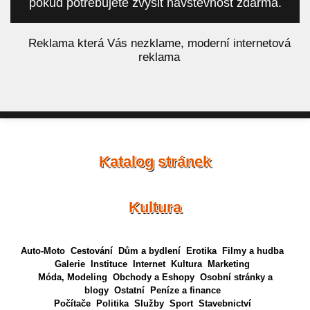
pokud potřebujete zvýšit návštěvnost zdarma.
á
Reklama která Vás nezklame, moderní internetová
reklama
Katalog stránek
Kultura
Auto-Moto
Cestování
Dům a bydlení
Erotika
Filmy a hudba
Galerie
Instituce
Internet
Kultura
Marketing
Móda, Modeling
Obchody a Eshopy
Osobní stránky a
blogy
Ostatní
Peníze a finance
Počítače
Politika
Služby
Sport
Stavebnictví