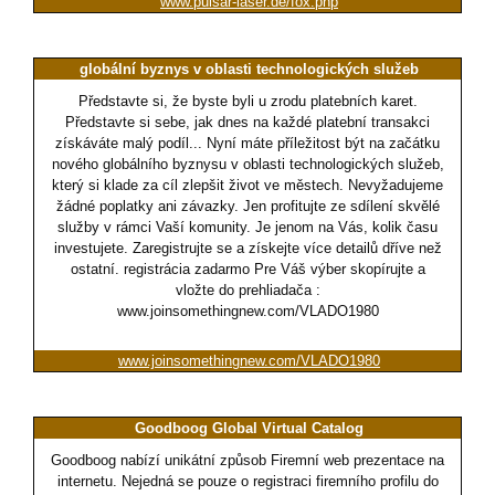
www.pulsar-laser.de/fox.php
globální byznys v oblasti technologických služeb
Představte si, že byste byli u zrodu platebních karet.
Představte si sebe, jak dnes na každé platební transakci
získáváte malý podíl... Nyní máte příležitost být na začátku
nového globálního byznysu v oblasti technologických služeb,
který si klade za cíl zlepšit život ve městech. Nevyžadujeme
žádné poplatky ani závazky. Jen profitujte ze sdílení skvělé
služby v rámci Vaší komunity. Je jenom na Vás, kolik času
investujete. Zaregistrujte se a získejte více detailů dříve než
ostatní. registrácia zadarmo Pre Váš výber skopírujte a
vložte do prehliadača :
www.joinsomethingnew.com/VLADO1980
www.joinsomethingnew.com/VLADO1980
Goodboog Global Virtual Catalog
Goodboog nabízí unikátní způsob Firemní web prezentace na
internetu. Nejedná se pouze o registraci firemního profilu do