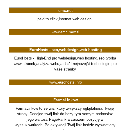
emc.net
paid to click,internet,web design,
www.emc.mex.tl
EuroHosts - seo,webdesign,web hosting
EuroHosts - High-End pro webdesign,web hosting,seo,tvorba
www stránek,analýza webu,a další nejnovejší technologie pro
vaše stránky
www.eurohosts.info
FarmaLinkow
FarmaLinków to serwis, który zwiększy oglądalność Twojej
strony. Dodając swój link do bazy tym samym podnosisz
jego wartość PageRank a zarazem pozycję w
wyszukiwarkach. Po aktywacji Twój link będzie wyświetlany