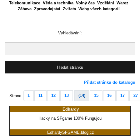
Telekomunikace
Věda a technika
Volný čas
Vzdělání
Warez
Zábava
Zpravodajství
Zvířata
Weby všech kategorií
Vyhledávání:
Přidat stránku do katalogu
1
11
12
13
(14)
15
16
17
27
Strana:
Edhardy
Hacky na SFgame 100% Fungujou
EdhardySFGAME.blog.cz