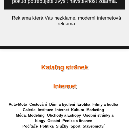
pokud potřebujete zvýšit návštěvnost zdarma.
á
Reklama která Vás nezklame, moderní internetová
reklama
Katalog stránek
Internet
Auto-Moto
Cestování
Dům a bydlení
Erotika
Filmy a hudba
Galerie
Instituce
Internet
Kultura
Marketing
Móda, Modeling
Obchody a Eshopy
Osobní stránky a
blogy
Ostatní
Peníze a finance
Počítače
Politika
Služby
Sport
Stavebnictví