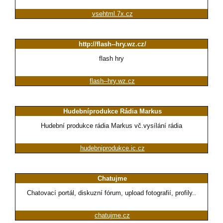
vsehtml.7x.cz
http://flash--hry.wz.cz/
flash hry
flash--hry.wz.cz
Hudebníprodukce Rádia Markus
Hudební produkce rádia Markus vč.vysílání rádia
hudebniprodukce.ic.cz
Chatujme
Chatovací portál, diskuzní fórum, upload fotografií, profily..
chatujme.cz