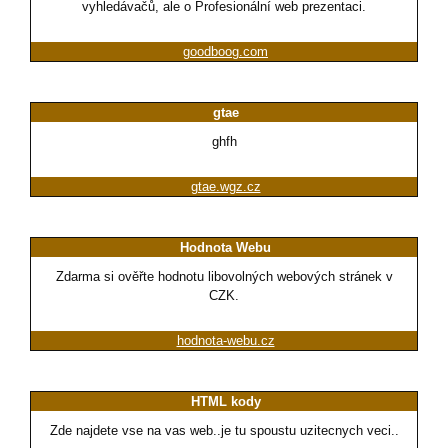
vyhledávačů, ale o Profesionální web prezentaci.
goodboog.com
gtae
ghfh
gtae.wgz.cz
Hodnota Webu
Zdarma si ověřte hodnotu libovolných webových stránek v
CZK.
hodnota-webu.cz
HTML kody
Zde najdete vse na vas web..je tu spoustu uzitecnych veci..