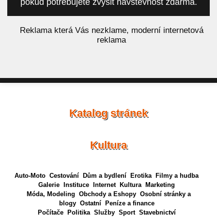
pokud potřebujete zvýšit návštěvnost zdarma.
á
Reklama která Vás nezklame, moderní internetová
reklama
Katalog stránek
Kultura
Auto-Moto
Cestování
Dům a bydlení
Erotika
Filmy a hudba
Galerie
Instituce
Internet
Kultura
Marketing
Móda, Modeling
Obchody a Eshopy
Osobní stránky a
blogy
Ostatní
Peníze a finance
Počítače
Politika
Služby
Sport
Stavebnictví