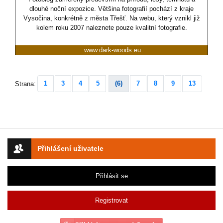
dlouhé noční expozice. Většina fotografií pochází z kraje
Vysočina, konkrétně z města Třešť. Na webu, který vznikl již
kolem roku 2007 naleznete pouze kvalitní fotografie.
www.dark-woods.eu
1
3
4
5
(6)
7
8
9
13
Strana:
Přihlášení uživatele
Přihlásit se
Registrovat