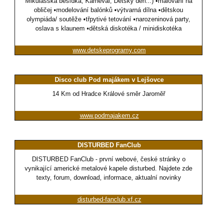
Mikulášská besídka, Karneval, Dětský den...) •malování na
obličej •modelování balónků •výtvarná dílna •dětskou
olympiáda/ soutěže •třpytivé tetování •narozeninová party,
oslava s klaunem •dětská diskotéka / minidiskotéka
www.detskeprogramy.com
Disco club Pod majákem v Lejšovce
14 Km od Hradce Králové směr Jaroměř
www.podmajakem.cz
DISTURBED FanClub
DISTURBED FanClub - první webové, české stránky o
vynikající americké metalové kapele disturbed. Najdete zde
texty, forum, download, informace, aktualní novinky
disturbed-fanclub.xf.cz