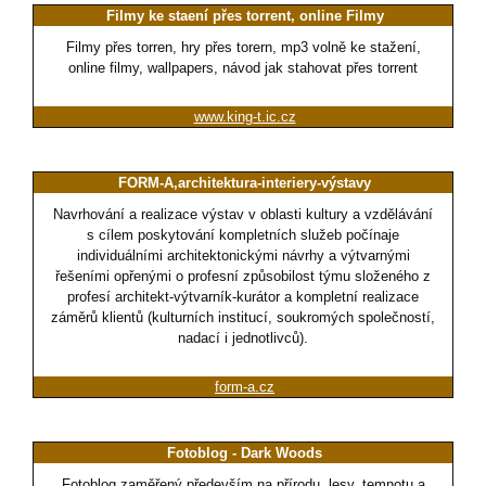
Filmy ke staení přes torrent, online Filmy
Filmy přes torren, hry přes torern, mp3 volně ke stažení,
online filmy, wallpapers, návod jak stahovat přes torrent
www.king-t.ic.cz
FORM-A,architektura-interiery-výstavy
Navrhování a realizace výstav v oblasti kultury a vzdělávání
s cílem poskytování kompletních služeb počínaje
individuálními architektonickými návrhy a výtvarnými
řešeními opřenými o profesní způsobilost týmu složeného z
profesí architekt-výtvarník-kurátor a kompletní realizace
záměrů klientů (kulturních institucí, soukromých společností,
nadací i jednotlivců).
form-a.cz
Fotoblog - Dark Woods
Fotoblog zaměřený především na přírodu, lesy, temnotu a