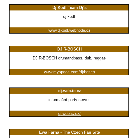
Dj Kodl Team Dj´s
dj kodl
www.djkodl.webnode.cz
DJ R-BOSCH
DJ R-BOSCH drumandbass, dub, reggae
www.myspace.com/djrbosch
dj-web.ic.cz
informační party server
dj-web.ic.cz/
Ewa Farna - The Czech Fan Site