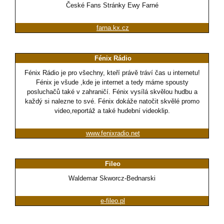
České Fans Stránky Ewy Farné
farna.kx.cz
Fénix Rádio
Fénix Rádio je pro všechny, kteří právě tráví čas u internetu!
Fénix je všude ,kde je internet a tedy máme spousty
posluchačů také v zahraničí. Fénix vysílá skvělou hudbu a
každý si nalezne to své. Fénix dokáže natočit skvělé promo
video,reportáž a také hudební videoklip.
www.fenixradio.net
Fileo
Waldemar Skworcz-Bednarski
e-fileo.pl