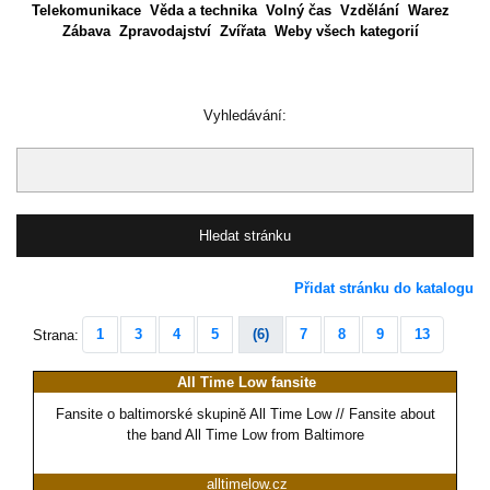
Telekomunikace
Věda a technika
Volný čas
Vzdělání
Warez
Zábava
Zpravodajství
Zvířata
Weby všech kategorií
Vyhledávání:
Přidat stránku do katalogu
1
3
4
5
(6)
7
8
9
13
Strana:
All Time Low fansite
Fansite o baltimorské skupině All Time Low // Fansite about
the band All Time Low from Baltimore
alltimelow.cz