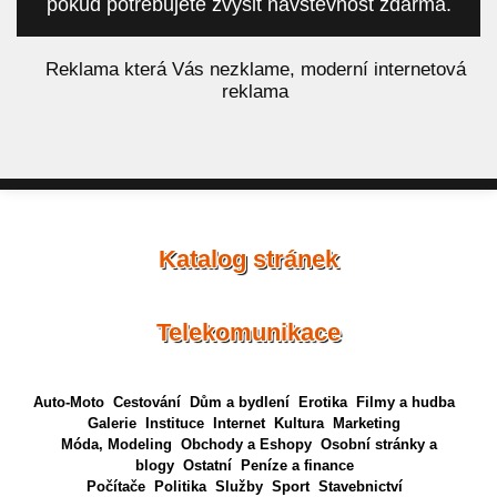
pokud potřebujete zvýšit návštěvnost zdarma.
á
Reklama která Vás nezklame, moderní internetová
reklama
Katalog stránek
Telekomunikace
Auto-Moto
Cestování
Dům a bydlení
Erotika
Filmy a hudba
Galerie
Instituce
Internet
Kultura
Marketing
Móda, Modeling
Obchody a Eshopy
Osobní stránky a
blogy
Ostatní
Peníze a finance
Počítače
Politika
Služby
Sport
Stavebnictví