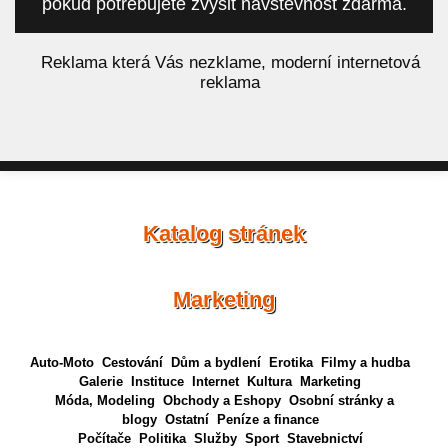
pokud potřebujete zvýšit návštěvnost zdarma.
á
Reklama která Vás nezklame, moderní internetová
reklama
Katalog stránek
Marketing
Auto-Moto
Cestování
Dům a bydlení
Erotika
Filmy a hudba
Galerie
Instituce
Internet
Kultura
Marketing
Móda, Modeling
Obchody a Eshopy
Osobní stránky a
blogy
Ostatní
Peníze a finance
Počítače
Politika
Služby
Sport
Stavebnictví