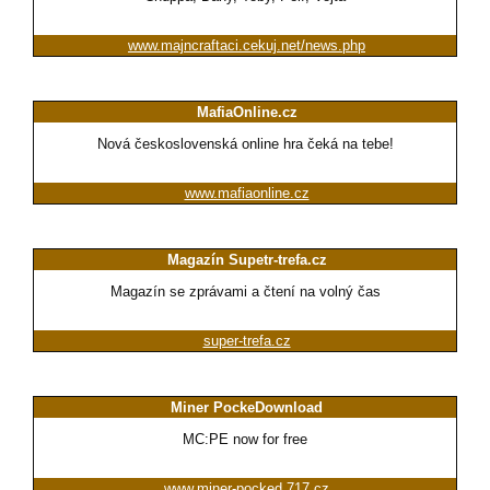
www.majncraftaci.cekuj.net/news.php
MafiaOnline.cz
Nová československá online hra čeká na tebe!
www.mafiaonline.cz
Magazín Supetr-trefa.cz
Magazín se zprávami a čtení na volný čas
super-trefa.cz
Miner PockeDownload
MC:PE now for free
www.miner-pocked.717.cz