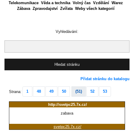
Telekomunikace
Věda a technika
Volný čas
Vzdělání
Warez
Zábava
Zpravodajství
Zvířata
Weby všech kategorií
Vyhledávání:
Přidat stránku do katalogu
1
48
49
50
(51)
52
53
Strana:
http://svetpc25.7x.cz/
zabava
svetpc25.7x.cz/