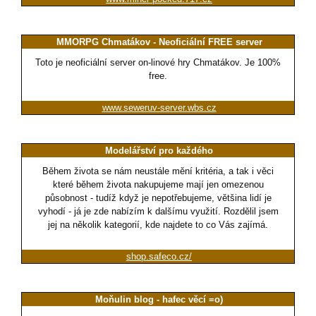
MMORPG Chmatákov - Neoficiální FREE server
Toto je neoficiální server on-linové hry Chmatákov. Je 100%
free.
www.seweruv-server.wbs.cz
Modelářství pro každého
Během života se nám neustále mění kritéria, a tak i věci
které během života nakupujeme mají jen omezenou
působnost - tudíž když je nepotřebujeme, většina lidí je
vyhodí - já je zde nabízím k dalšímu využití. Rozdělil jsem
jej na několik kategorií, kde najdete to co Vás zajímá.
shop.safeco.cz/
Moňulin blog - hafec věcí =o)