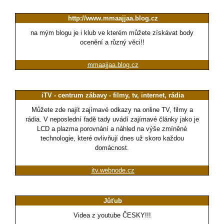
http://www.mmaajjaa.blog.cz
na mým blogu je i klub ve kterém můžete získávat body
ocenění a různý věci!!
mmaajjaa.blog.cz
iTV - centrum zábavy - filmy, tv, internet, rádia
Můžete zde najít zajímavé odkazy na online TV, filmy a
rádia. V neposlední řadě tady uvádí zajímavé články jako je
LCD a plazma porovnání a náhled na výše zmíněné
technologie, které ovlivňují dnes už skoro každou
domácnost.
itv.webnode.cz
Jůťub
Videa z youtube ČESKY!!!