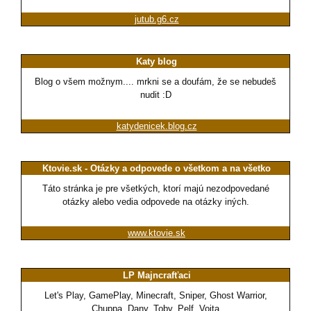
jutub.g6.cz
Katy blog
Blog o všem možnym.... mrkni se a doufám, že se nebudeš
nudit :D
katydenicek.blog.cz
Ktovie.sk - Otázky a odpovede o všetkom a na všetko
Táto stránka je pre všetkých, ktorí majú nezodpovedané
otázky alebo vedia odpovede na otázky iných.
www.ktovie.sk
LP Majncrafťaci
Let's Play, GamePlay, Minecraft, Sniper, Ghost Warrior,
Chuppa, Dany, Toby, Pelf, Vojta