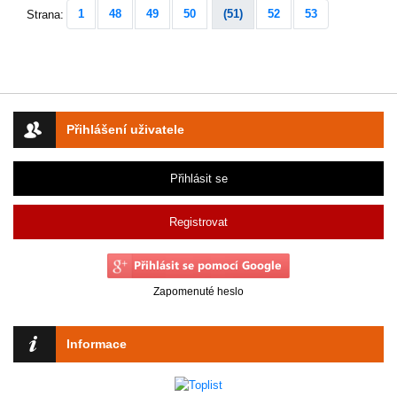
1
48
49
50
(51)
52
53
Strana:
Přihlášení uživatele
Přihlásit se
Registrovat
Zapomenuté heslo
Informace