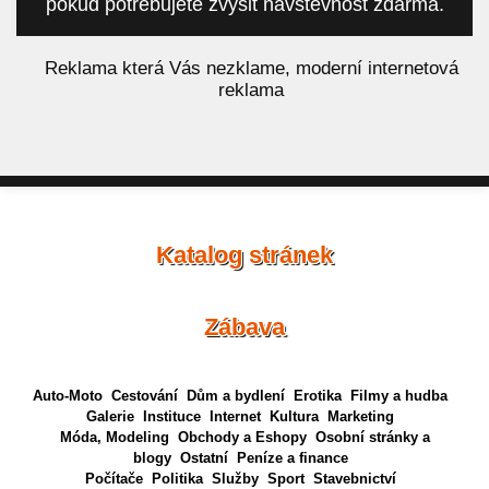
pokud potřebujete zvýšit návštěvnost zdarma.
á
Reklama která Vás nezklame, moderní internetová
reklama
Katalog stránek
Zábava
Auto-Moto
Cestování
Dům a bydlení
Erotika
Filmy a hudba
Galerie
Instituce
Internet
Kultura
Marketing
Móda, Modeling
Obchody a Eshopy
Osobní stránky a
blogy
Ostatní
Peníze a finance
Počítače
Politika
Služby
Sport
Stavebnictví