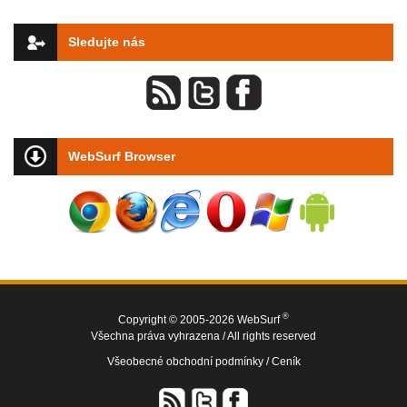
Sledujte nás
WebSurf Browser
®
Copyright © 2005-2026 WebSurf
Všechna práva vyhrazena / All rights reserved
Všeobecné obchodní podmínky /
Ceník