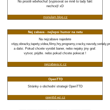
No prostě wšehochuť (vypisovat se mně to tady fakt
nechce)! xD
monulam.blog.cz
Nej zabava - nejlepsi humor na netu
Na nejzabave najedete
vtipy,obrazky,tapety,videa,filmy,hry,programy,cracky,navody,serialy,p
a dalsi. Pokud chcete vyrobit baner, nebo nejaky jiny graf.
vytvor, prijdte. nebo pokud chcete pokecat !
nejzabava.ic.cz
OpenTTD
Stránky o obchodní strategii OpenTTD
openttd.wz.cz