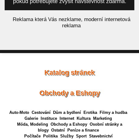
pokud potřebujete zvýšit návštěvnost zdarma.
á
Reklama která Vás nezklame, moderní internetová
reklama
Katalog stránek
Obchody a Eshopy
Auto-Moto
Cestování
Dům a bydlení
Erotika
Filmy a hudba
Galerie
Instituce
Internet
Kultura
Marketing
Móda, Modeling
Obchody a Eshopy
Osobní stránky a
blogy
Ostatní
Peníze a finance
Počítače
Politika
Služby
Sport
Stavebnictví