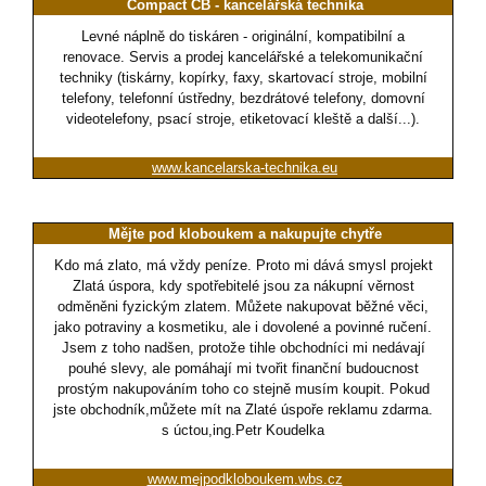
Compact CB - kancelářská technika
Levné náplně do tiskáren - originální, kompatibilní a
renovace. Servis a prodej kancelářské a telekomunikační
techniky (tiskárny, kopírky, faxy, skartovací stroje, mobilní
telefony, telefonní ústředny, bezdrátové telefony, domovní
videotelefony, psací stroje, etiketovací kleště a další...).
www.kancelarska-technika.eu
Mějte pod kloboukem a nakupujte chytře
Kdo má zlato, má vždy peníze. Proto mi dává smysl projekt
Zlatá úspora, kdy spotřebitelé jsou za nákupní věrnost
odměněni fyzickým zlatem. Můžete nakupovat běžné věci,
jako potraviny a kosmetiku, ale i dovolené a povinné ručení.
Jsem z toho nadšen, protože tihle obchodníci mi nedávají
pouhé slevy, ale pomáhají mi tvořit finanční budoucnost
prostým nakupováním toho co stejně musím koupit. Pokud
jste obchodník,můžete mít na Zlaté úspoře reklamu zdarma.
s úctou,ing.Petr Koudelka
www.mejpodkloboukem.wbs.cz