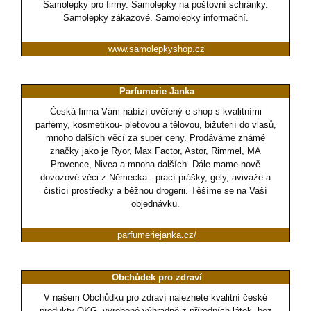
Samolepky pro firmy. Samolepky na poštovní schránky.
Samolepky zákazové. Samolepky informační.
www.samolepkyshop.cz
Parfumerie Janka
Česká firma Vám nabízí ověřený e-shop s kvalitními
parfémy, kosmetikou- pleťovou a tělovou, bižuterií do vlasů,
mnoho dalších věcí za super ceny. Prodáváme známé
značky jako je Ryor, Max Factor, Astor, Rimmel, MA
Provence, Nivea a mnoha dalších. Dále mame nově
dovozové věci z Německa - prací prášky, gely, aviváže a
čistící prostředky a běžnou drogerii. Těšíme se na Vaší
objednávku.
parfumeriejanka.cz/
Obchůdek pro zdraví
V našem Obchůdku pro zdraví naleznete kvalitní české
produkty OKG, vyrobené výhradně z přírodních látek, bez