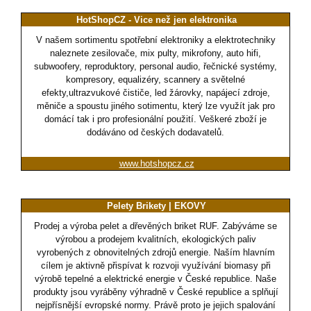
HotShopCZ - Vice než jen elektronika
V našem sortimentu spotřební elektroniky a elektrotechniky
naleznete zesilovače, mix pulty, mikrofony, auto hifi,
subwoofery, reproduktory, personal audio, řečnické systémy,
kompresory, equalizéry, scannery a světelné
efekty,ultrazvukové čističe, led žárovky, napájecí zdroje,
měniče a spoustu jiného sotimentu, který lze využít jak pro
domácí tak i pro profesionální použití. Veškeré zboží je
dodáváno od českých dodavatelů.
www.hotshopcz.cz
Pelety Brikety | EKOVY
Prodej a výroba pelet a dřevěných briket RUF. Zabýváme se
výrobou a prodejem kvalitních, ekologických paliv
vyrobených z obnovitelných zdrojů energie. Naším hlavním
cílem je aktivně přispívat k rozvoji využívání biomasy při
výrobě tepelné a elektrické energie v České republice. Naše
produkty jsou vyráběny výhradně v České republice a splňují
nejpřísnější evropské normy. Právě proto je jejich spalování