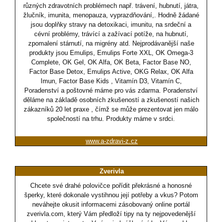
různých zdravotních problémech např. trávení, hubnutí, játra,
žlučník, imunita, menopauza, vyprazdňování,. Hodně žádané
jsou doplňky stravy na detoxikaci, imunitu, na srdeční a
cévní problémy, trávící a zažívací potíže, na hubnutí,
zpomalení stárnutí, na migrény atd. Nejprodávanější naše
produkty jsou Emulips, Emulips Forte XXL, OK Omega-3
Complete, OK Gel, OK Alfa, OK Beta, Factor Base NO,
Factor Base Detox, Emulips Active, OKG Relax, OK Alfa
Imun, Factor Base Kids , Vitamín D3, Vitamín C,
Poradenství a poštovné máme pro vás zdarma. Poradenství
děláme na základě osobních zkušeností a zkušeností našich
zákazníků 20 let praxe , čímž se může prezentovat jen málo
společností na trhu. Produkty máme v srdci.
www.a-zdravi-z.cz
Zverivla
Chcete své drahé polovičce pořídit překrásné a honosné
šperky, které dokonale vystihnou její potřeby a vkus? Potom
neváhejte okusit informacemi zásobovaný online portál
zverivla.com, který Vám předloží tipy na ty nejpovedenější