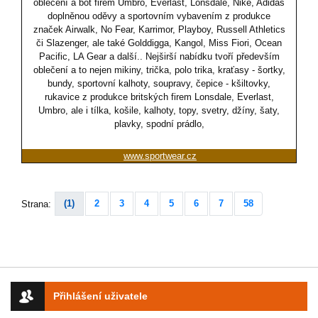
oblečení a bot firem Umbro, Everlast, Lonsdale, Nike, Adidas
doplněnou oděvy a sportovním vybavením z produkce
značek Airwalk, No Fear, Karrimor, Playboy, Russell Athletics
či Slazenger, ale také Golddigga, Kangol, Miss Fiori, Ocean
Pacific, LA Gear a další.. Nejširší nabídku tvoří především
oblečení a to nejen mikiny, trička, polo trika, kraťasy - šortky,
bundy, sportovní kalhoty, soupravy, čepice - kšiltovky,
rukavice z produkce britských firem Lonsdale, Everlast,
Umbro, ale i tílka, košile, kalhoty, topy, svetry, džíny, šaty,
plavky, spodní prádlo,
www.sportwear.cz
(1)
2
3
4
5
6
7
58
Strana:
Přihlášení uživatele