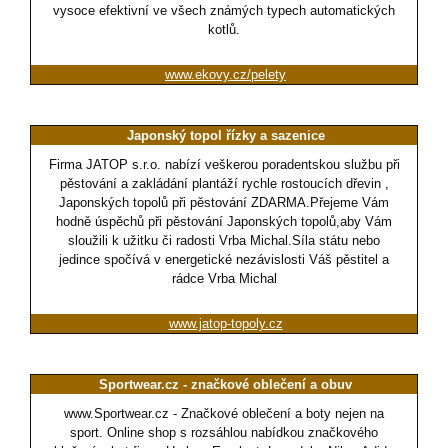
vysoce efektivní ve všech známých typech automatických
kotlů.
www.ekovy.cz/pelety
Japonský topol řízky a sazenice
Firma JATOP s.r.o. nabízí veškerou poradentskou službu při
pěstování a zakládání plantáží rychle rostoucích dřevin ,
Japonských topolů při pěstování ZDARMA.Přejeme Vám
hodně úspěchů při pěstování Japonských topolů,aby Vám
sloužili k užitku či radosti Vrba Michal.Síla státu nebo
jedince spočívá v energetické nezávislosti Váš pěstitel a
rádce Vrba Michal
www.jatop-topoly.cz
Sportwear.cz - značkové oblečení a obuv
www.Sportwear.cz - Značkové oblečení a boty nejen na
sport. Online shop s rozsáhlou nabídkou značkového