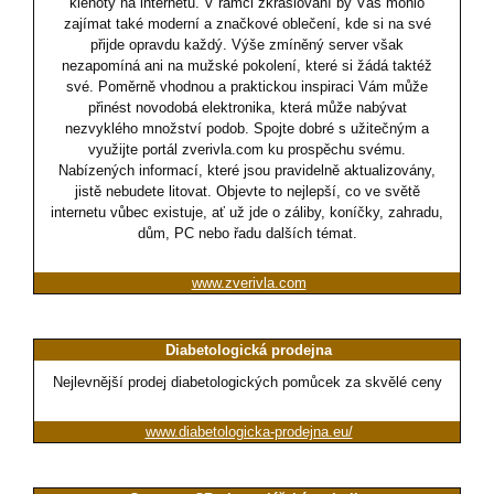
klenoty na internetu. V rámci zkrášlování by Vás mohlo
zajímat také moderní a značkové oblečení, kde si na své
přijde opravdu každý. Výše zmíněný server však
nezapomíná ani na mužské pokolení, které si žádá taktéž
své. Poměrně vhodnou a praktickou inspiraci Vám může
přinést novodobá elektronika, která může nabývat
nezvyklého množství podob. Spojte dobré s užitečným a
využijte portál zverivla.com ku prospěchu svému.
Nabízených informací, které jsou pravidelně aktualizovány,
jistě nebudete litovat. Objevte to nejlepší, co ve světě
internetu vůbec existuje, ať už jde o záliby, koníčky, zahradu,
dům, PC nebo řadu dalších témat.
www.zverivla.com
Diabetologická prodejna
Nejlevnější prodej diabetologických pomůcek za skvělé ceny
www.diabetologicka-prodejna.eu/