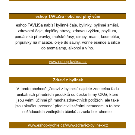
eshop TAVLiSa - obchod plný vůní
eshop TAVLiSa nabízí bylinné čaje, bylinky, bylinné směsi,
zdravotní čaje, doplňky stravy, zdravou výživu, psyllium,
peruánské přípravky, mořské řasy, sirupy, masti, kosmetiku,
přípravky na masáže, oleje do sauny, vonné esence a silice
do aromalamp, alkohol a víno.
www.eshop.tavlisa.cz
Zdraví z bylinek
V tomto obchodě „Zdraví z bylinek“ najdete zde celou řadu
unikátních přírodních produktů od české firmy OKG, které
jsou velmi účinné při mnoha zdravotních potížích, ale také
jsou skvělou prevencí před civilizačními nemocemi a to bez
nežádoucích vedlejších účinků a zcela bez chemie.
www.eshop-rychle.cz/www-zdravi-z-bylinek-cz