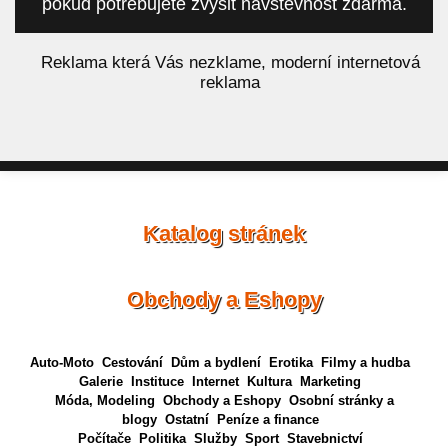
pokud potřebujete zvýšit návštěvnost zdarma.
á
Reklama která Vás nezklame, moderní internetová
reklama
Katalog stránek
Obchody a Eshopy
Auto-Moto
Cestování
Dům a bydlení
Erotika
Filmy a hudba
Galerie
Instituce
Internet
Kultura
Marketing
Móda, Modeling
Obchody a Eshopy
Osobní stránky a
blogy
Ostatní
Peníze a finance
Počítače
Politika
Služby
Sport
Stavebnictví