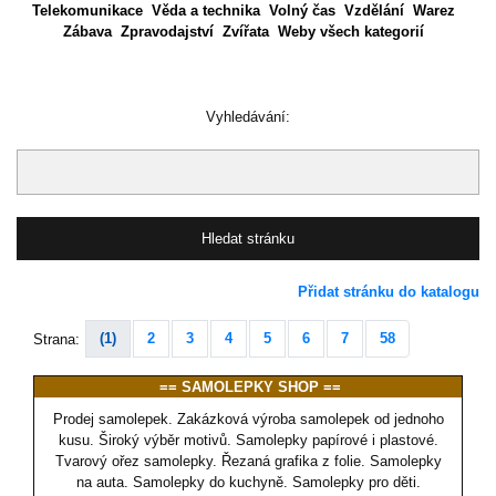
Telekomunikace
Věda a technika
Volný čas
Vzdělání
Warez
Zábava
Zpravodajství
Zvířata
Weby všech kategorií
Vyhledávání:
Přidat stránku do katalogu
(1)
2
3
4
5
6
7
58
Strana:
== SAMOLEPKY SHOP ==
Prodej samolepek. Zakázková výroba samolepek od jednoho
kusu. Široký výběr motivů. Samolepky papírové i plastové.
Tvarový ořez samolepky. Řezaná grafika z folie. Samolepky
na auta. Samolepky do kuchyně. Samolepky pro děti.