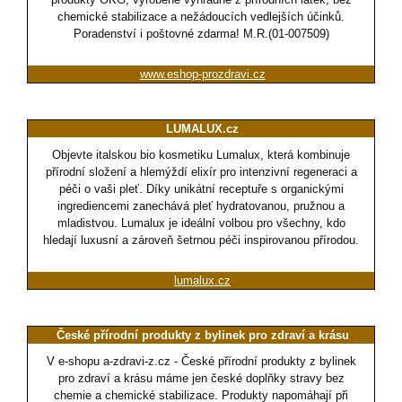
chemické stabilizace a nežádoucích vedlejších účinků.
Poradenství i poštovné zdarma! M.R.(01-007509)
www.eshop-prozdravi.cz
LUMALUX.cz
Objevte italskou bio kosmetiku Lumalux, která kombinuje
přírodní složení a hlemýždí elixír pro intenzivní regeneraci a
péči o vaši pleť. Díky unikátní receptuře s organickými
ingrediencemi zanechává pleť hydratovanou, pružnou a
mladistvou. Lumalux je ideální volbou pro všechny, kdo
hledají luxusní a zároveň šetrnou péči inspirovanou přírodou.
lumalux.cz
České přírodní produkty z bylinek pro zdraví a krásu
V e-shopu a-zdravi-z.cz - České přírodní produkty z bylinek
pro zdraví a krásu máme jen české doplňky stravy bez
chemie a chemické stabilizace. Produkty napomáhají při