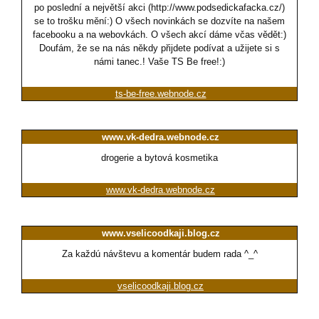
po poslední a největší akci (http://www.podsedickafacka.cz/)
se to trošku mění:) O všech novinkách se dozvíte na našem
facebooku a na webovkách. O všech akcí dáme včas vědět:)
Doufám, že se na nás někdy přijdete podívat a užijete si s
námi tanec.! Vaše TS Be free!:)
ts-be-free.webnode.cz
www.vk-dedra.webnode.cz
drogerie a bytová kosmetika
www.vk-dedra.webnode.cz
www.vselicoodkaji.blog.cz
Za každú návštevu a komentár budem rada ^_^
vselicoodkaji.blog.cz