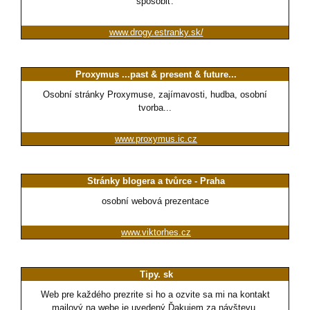
spôsobiť.
www.drogy.estranky.sk/
Proxymus ...past & present & future...
Osobní stránky Proxymuse, zajímavosti, hudba, osobní
tvorba...
www.proxymus.ic.cz
Stránky blogera a tvůrce - Praha
osobní webová prezentace
www.viktorhes.cz
Tipy. sk
Web pre každého prezrite si ho a ozvite sa mi na kontakt
mailový na webe je uvedený.Ďakujem za návštevu.