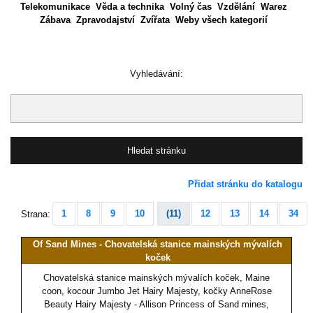
Telekomunikace
Věda a technika
Volný čas
Vzdělání
Warez
Zábava
Zpravodajství
Zvířata
Weby všech kategorií
Vyhledávání:
Přidat stránku do katalogu
1
8
9
10
(11)
12
13
14
34
Strana:
Of Sand Mines - Chovatelská stanice mainských mývalích
koček
Chovatelská stanice mainských mývalích koček, Maine
coon, kocour Jumbo Jet Hairy Majesty, kočky AnneRose
Beauty Hairy Majesty - Allison Princess of Sand mines,