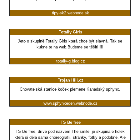
tipy-sk2.webnode.sk
Totally Girls
Jeto o skupině Totally Girls která chce být slavná. Tak se
kukne te na web.Budeme se těšit!!!!!
totally-g.blog.cz
Trojan Hill,cz
Chovatelská stanice koček plemene Kanadský sphynx.
www.sphynxeden.webnode.cz
TS Be free
TS Be free, dříve pod názvem The smile, je skupina 6 holek
která si dělá sama choreografii, stránky, fotky a podobně. Ale