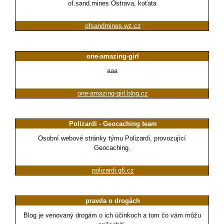
of.sand.mines Ostrava, koťata
ofsandmines.wz.cz
one-amazing-girl
aaa
one-amazing-girl.blog.cz
Polizardi - Geocaching team
Osobní webové stránky týmu Polizardi, provozující
Geocaching.
polizardi.g6.cz
pravda o drogách
Blog je venovaný drogám o ich účinkoch a tom čo vám môžu