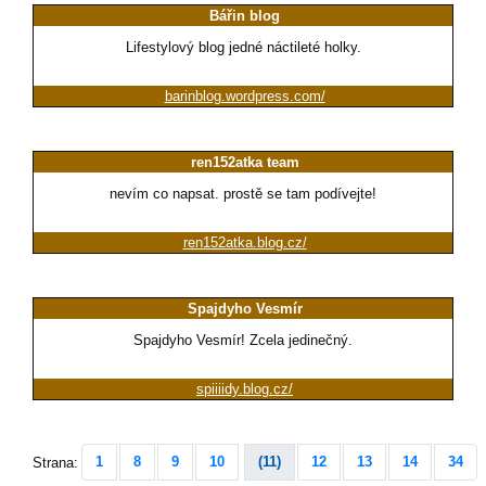
Bářin blog
Lifestylový blog jedné náctileté holky.
barinblog.wordpress.com/
ren152atka team
nevím co napsat. prostě se tam podívejte!
ren152atka.blog.cz/
Spajdyho Vesmír
Spajdyho Vesmír! Zcela jedinečný.
spiiiidy.blog.cz/
1
8
9
10
(11)
12
13
14
34
Strana: