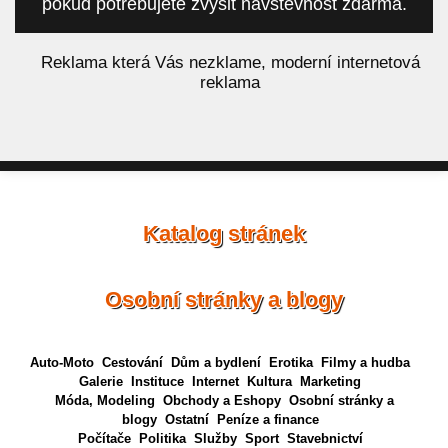
pokud potřebujete zvýšit návštěvnost zdarma.
á
Reklama která Vás nezklame, moderní internetová
reklama
Katalog stránek
Osobní stránky a blogy
Auto-Moto
Cestování
Dům a bydlení
Erotika
Filmy a hudba
Galerie
Instituce
Internet
Kultura
Marketing
Móda, Modeling
Obchody a Eshopy
Osobní stránky a
blogy
Ostatní
Peníze a finance
Počítače
Politika
Služby
Sport
Stavebnictví