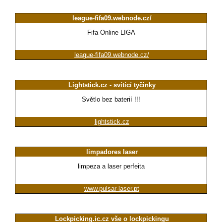
league-fifa09.webnode.cz/
Fifa Online LIGA
league-fifa09.webnode.cz/
Lightstick.cz - svítící tyčinky
Světlo bez baterií !!!
lightstick.cz
limpadores laser
limpeza a laser perfeita
www.pulsar-laser.pt
Lockpicking.ic.cz vše o lockpickingu