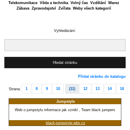
Telekomunikace
Věda a technika
Volný čas
Vzdělání
Warez
Zábava
Zpravodajství
Zvířata
Weby všech kategorií
Vyhledávání:
Přidat stránku do katalogu
1
8
9
10
(11)
12
13
14
18
Strana:
Jumpstyle
Web o jumpstylu informace jak vznikl , Team black jumpers
black-jumpstyle.wbs.cz