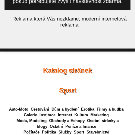
pokud potřebujete zvýšit návštěvnost zdarma.
á
Reklama která Vás nezklame, moderní internetová
reklama
Katalog stránek
Sport
Auto-Moto
Cestování
Dům a bydlení
Erotika
Filmy a hudba
Galerie
Instituce
Internet
Kultura
Marketing
Móda, Modeling
Obchody a Eshopy
Osobní stránky a
blogy
Ostatní
Peníze a finance
Počítače
Politika
Služby
Sport
Stavebnictví