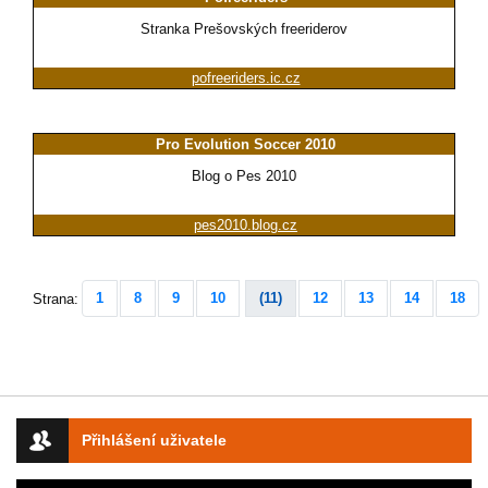
Stranka Prešovských freeriderov
pofreeriders.ic.cz
Pro Evolution Soccer 2010
Blog o Pes 2010
pes2010.blog.cz
1
8
9
10
(11)
12
13
14
18
Strana:
Přihlášení uživatele