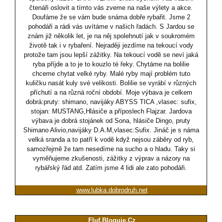
čtenáři oslovit a tímto vás zveme na naše výlety a akce.
Doufáme že se vám bude snáma dobře rybařit. Jsme 2
pohodáři a rádi vás uvítáme v našich řadách. S Jardou se
znám již několik let, je na něj spolehnutí jak v soukromém
životě tak i v rybaření. Nejraději jezdíme na tekoucí vody
protože tam jsou lepší zážitky. Na tekoucí vodě se neví jaká
ryba příjde a to je to kouzlo té řeky. Chytáme na bolilie
chceme chytat velké ryby. Malé ryby mají problém tuto
kuličku nasát kuly své velikosti. Bolilie se vyrábí v různých
příchutí a na různá roční období. Moje výbava je celkem
dobrá:pruty: shimano, navijáky ABYSS TICA ,vlasec: sufix,
stojan: MUSTANG,Hlásiče a příposlech Flajzar. Jardova
výbava je dobrá stojánek od Sona, hlásiče Dingo, pruty
Shimano Alivio,navijáky D.A.M,vlasec:Sufix. Jináč je s náma
velká sranda a to patří k vodě když nejsou záběry od ryb,
samozřejmě že tam nesedíme na sucho a o hladu. Taky si
vyměňujeme zkušenosti, zážitky z výprav a názory na
rybářský řád atd. Zatím jsme 4 lidi ale zato pohodáři.
www.lubka.dobrodruh.net
Fluf.Bloguje.Cz