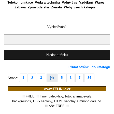
Telekomunikace
Věda a technika
Volný čas
Vzdělání
Warez
Zábava
Zpravodajství
Zvířata
Weby všech kategorií
Vyhledávání:
Přidat stránku do katalogu
1
2
3
(4)
5
6
7
34
Strana:
www.TELIN.ic.cz
!!! FREE !!! filmy, videoklipy, foto, animace-gify,
backgrounds, CSS šablony, HTML šabolny a mnoho dalšího.
!!! vše FREE !!!