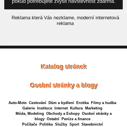
pokud potřebujete zvýšit návštěvnost zdarma.
á
Reklama která Vás nezklame, moderní internetová
reklama
Katalog stránek
Osobní stránky a blogy
Auto-Moto
Cestování
Dům a bydlení
Erotika
Filmy a hudba
Galerie
Instituce
Internet
Kultura
Marketing
Móda, Modeling
Obchody a Eshopy
Osobní stránky a
blogy
Ostatní
Peníze a finance
Počítače
Politika
Služby
Sport
Stavebnictví