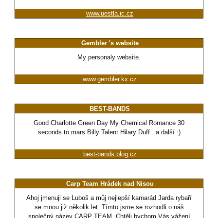
www.uestla.ic.cz
Gembler 's website
My personaly website.
www.gembler.kx.cz
BEST-BANDS
Good Charlotte Green Day My Chemical Romance 30
seconds to mars Billy Talent Hilary Duff ..a další :)
best-bands.blog.cz
Carp Team Hrádek nad Nisou
Ahoj jmenuji se Luboš a můj nejlepší kamarád Jarda rybaří
se mnou již několik let. Tímto jsme se rozhodli o náš
společný název CARP TEAM. Chtěli bychom Vás vážení