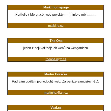
Maikl homepage
Portfolio ( Mé pracé, web projekty......), info o mě .........
maikl.ic.cz
The One
jeden z nejkvalitnějších webů na webgardenu
theone.wgz.cz
Martin Horáček
Rád vám udělám jednoduchý web. Za peníze samozřejmě :).
martinho.4fan.cz
Vexl.cz