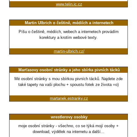
www.telin.ic.cz
Martin Ulbrich o češtině, médiích a internetech
Píšu o češtině, médiích, webech a internetech provádím
korektury a krotím webové texty.
martin-ulbrich.cz/
Marťasovy osobní stránky a jeho sbírka pivních tácků
Mé osobní stránky s mou sbírkou pivních tácků. Najdete zde
také tapety na vaši plochu + spoustu fotek ze života =o)
martanek.estranky.cz
wrestlerovy osobky
moje osobní stránky - všechno, co se týká mojí osoby +
download, výdělek na internetu a další...