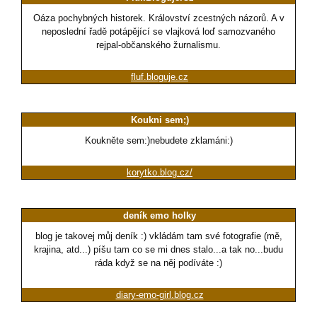
Oáza pochybných historek. Království zcestných názorů. A v
neposlední řadě potápějící se vlajková loď samozvaného
rejpal-občanského žurnalismu.
fluf.bloguje.cz
Koukni sem;)
Koukněte sem:)nebudete zklamáni:)
korytko.blog.cz/
deník emo holky
blog je takovej můj deník :) vkládám tam své fotografie (mě,
krajina, atd...) píšu tam co se mi dnes stalo...a tak no...budu
ráda když se na něj podíváte :)
diary-emo-girl.blog.cz