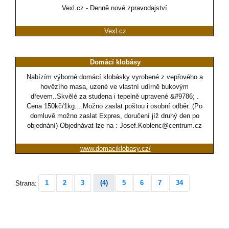
Vexl.cz - Denně nové zpravodajství
Vexl.cz
Domácí klobásy
Nabízím výborné domácí klobásky vyrobené z vepřového a
hovězího masa, uzené ve vlastní udírně bukovým
dřevem..Skvělé za studena i tepelně upravené &#9786; .
Cena 150kč/1kg....Možno zaslat poštou i osobní odběr..(Po
domluvě možno zaslat Expres, doručení jíž druhý den po
objednání)-Objednávat lze na : Josef.Koblenc@centrum.cz
www.domaciklobasy.cz/
1
2
3
(4)
5
6
7
34
Strana: