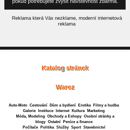
pokud potřebujete zvýšit návštěvnost zdarma.
á
Reklama která Vás nezklame, moderní internetová
reklama
Katalog stránek
Warez
Auto-Moto
Cestování
Dům a bydlení
Erotika
Filmy a hudba
Galerie
Instituce
Internet
Kultura
Marketing
Móda, Modeling
Obchody a Eshopy
Osobní stránky a
blogy
Ostatní
Peníze a finance
Počítače
Politika
Služby
Sport
Stavebnictví