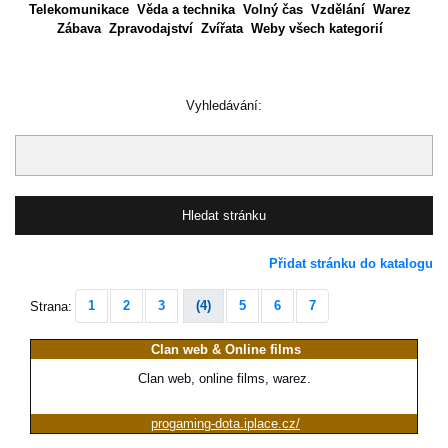
Telekomunikace
Věda a technika
Volný čas
Vzdělání
Warez
Zábava
Zpravodajství
Zvířata
Weby všech kategorií
Vyhledávání:
Přidat stránku do katalogu
1
2
3
(4)
5
6
7
Strana:
Clan web & Online films
Clan web, online films, warez.
progaming-dota.iplace.cz/