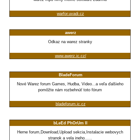
warfor.uvadi.cz
awerz
Odkaz na warez stranky
www.awerz.ic.cz/
BladeForum
Nové Warez forum Games, Hudba, Video...a veľa ďalšieho
pomôžte nám rozbehnúť toto fórum
bladeforum.ic.cz
bLeEd PhOrUm II
Herne forum,Download,Upload sekcia,Instalacie webovych
stranok a vela ineho......