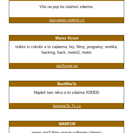
Vše na psp ke stažení zdarma.
psp-warez.nolimit.cz
Warez fórum
stáhni si cokoliv a to zadarma, hry, filmy, programy, erotika,
hacking, hack, metin2, metin
war3zone.eu
BestWar3z
Najdeš tam něco a to zdarma XDDDD
bestwar3z.7x.cz
WARFOR
warez mp3 filmy movie software zdarma