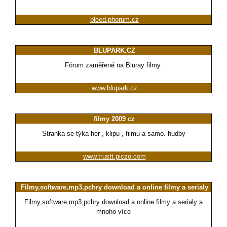
bleed.phorum.cz
BLUPARK.CZ
Fórum zaměřené na Bluray filmy.
www.blupark.cz
filmy 2009 cz
Stranka se týka her , klipu , filmu a samo. hudby
www.trustt.piczo.com
Filmy,software,mp3,pchry download a online filmy a serialy
Filmy,software,mp3,pchry download a online filmy a serialy a
mnoho více