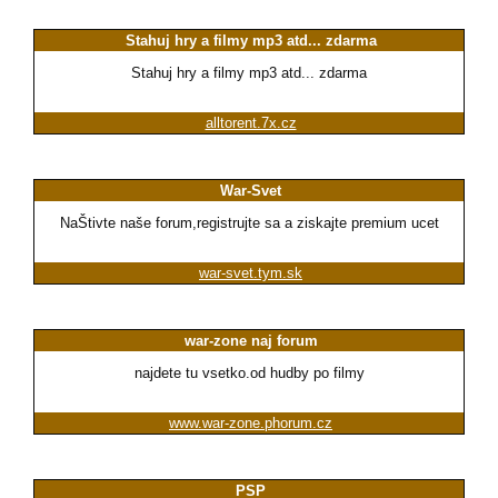
Stahuj hry a filmy mp3 atd... zdarma
Stahuj hry a filmy mp3 atd... zdarma
alltorent.7x.cz
War-Svet
NaŠtivte naše forum,registrujte sa a ziskajte premium ucet
war-svet.tym.sk
war-zone naj forum
najdete tu vsetko.od hudby po filmy
www.war-zone.phorum.cz
PSP