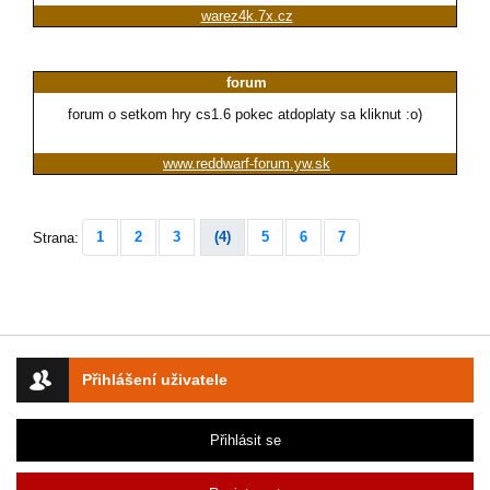
warez4k.7x.cz
forum
forum o setkom hry cs1.6 pokec atdoplaty sa kliknut :o)
www.reddwarf-forum.yw.sk
1
2
3
(4)
5
6
7
Strana:
Přihlášení uživatele
Přihlásit se