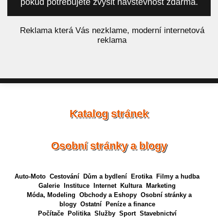
pokud potřebujete zvýšit návštěvnost zdarma.
á
Reklama která Vás nezklame, moderní internetová
reklama
Katalog stránek
Osobní stránky a blogy
Auto-Moto
Cestování
Dům a bydlení
Erotika
Filmy a hudba
Galerie
Instituce
Internet
Kultura
Marketing
Móda, Modeling
Obchody a Eshopy
Osobní stránky a
blogy
Ostatní
Peníze a finance
Počítače
Politika
Služby
Sport
Stavebnictví