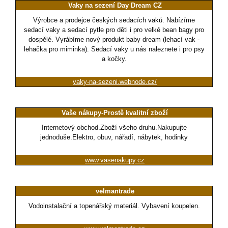
Vaky na sezení Day Dream CZ
Výrobce a prodejce českých sedacích vaků. Nabízíme
sedací vaky a sedací pytle pro děti i pro velké bean bagy pro
dospělé. Vyrábíme nový produkt baby dream (lehací vak -
lehačka pro miminka). Sedací vaky u nás naleznete i pro psy
a kočky.
vaky-na-sezeni.webnode.cz/
Vaše nákupy-Prostě kvalitní zboží
Internetový obchod.Zboží všeho druhu.Nakupujte
jednoduše.Elektro, obuv, nářadí, nábytek, hodinky
www.vasenakupy.cz
velmantrade
Vodoinstalační a topenářský materiál. Vybavení koupelen.