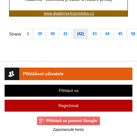
www.aladerma-kosmetika.cz
1
39
40
41
(42)
43
44
45
58
Strana:
Přihlášení uživatele
Přihlásit se
Registrovat
Zapomenuté heslo