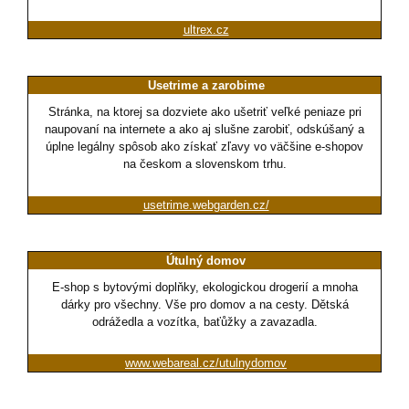
ultrex.cz
Usetrime a zarobime
Stránka, na ktorej sa dozviete ako ušetriť veľké peniaze pri
naupovaní na internete a ako aj slušne zarobiť, odskúšaný a
úplne legálny spôsob ako získať zľavy vo väčšine e-shopov
na českom a slovenskom trhu.
usetrime.webgarden.cz/
Útulný domov
E-shop s bytovými doplňky, ekologickou drogerií a mnoha
dárky pro všechny. Vše pro domov a na cesty. Dětská
odrážedla a vozítka, baťůžky a zavazadla.
www.webareal.cz/utulnydomov