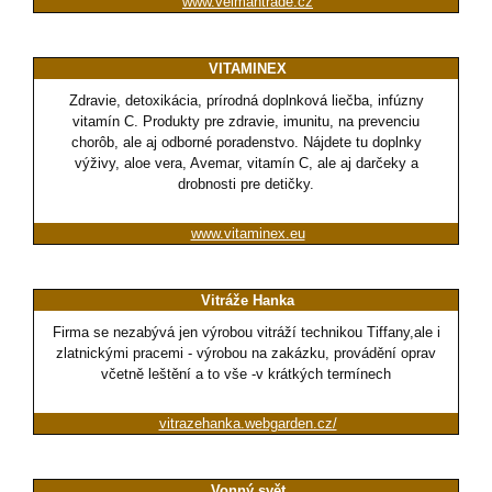
www.velmantrade.cz
VITAMINEX
Zdravie, detoxikácia, prírodná doplnková liečba, infúzny
vitamín C. Produkty pre zdravie, imunitu, na prevenciu
chorôb, ale aj odborné poradenstvo. Nájdete tu doplnky
výživy, aloe vera, Avemar, vitamín C, ale aj darčeky a
drobnosti pre detičky.
www.vitaminex.eu
Vitráže Hanka
Firma se nezabývá jen výrobou vitráží technikou Tiffany,ale i
zlatnickými pracemi - výrobou na zakázku, provádění oprav
včetně leštění a to vše -v krátkých termínech
vitrazehanka.webgarden.cz/
Vonný svět