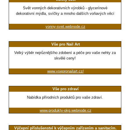
Svět vonných dekorativních výrobků - glycerínové
dekorativní mýdla, svíčky a mnoho dalších voňavých věcí
vonny-svet.webnode.cz
Vše pro Nail Art
Velký výběr nejrůznějšího zdobení a péče pro vaše nehty za
skvělé ceny!
www.vsepronailart.cz/
Vše pro zdraví
Nabídka přírodních produktů pro vaše zdraví.
www.produkty-okg.webnode.cz
Výčepní příslušenství k výčepním zařízením a sanitacím.