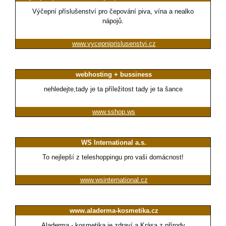
Výčepní příslušenství pro čepování piva, vína a nealko
nápojů.
www.vycepniprislusenstvi.cz
webhosting + bussiness
nehledejte,tady je ta příležitost tady je ta šance
www.sshop.ws
WS International a.s.
To nejlepší z teleshoppingu pro vaši domácnost!
www.wsinternational.cz
www.aladerma-kosmetika.cz
Aladerma - kosmetika je zdraví a Krása z přírody