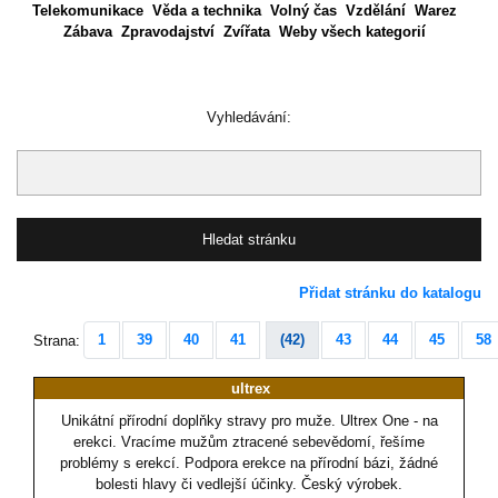
Telekomunikace
Věda a technika
Volný čas
Vzdělání
Warez
Zábava
Zpravodajství
Zvířata
Weby všech kategorií
Vyhledávání:
Přidat stránku do katalogu
1
39
40
41
(42)
43
44
45
58
Strana:
ultrex
Unikátní přírodní doplňky stravy pro muže. Ultrex One - na
erekci. Vracíme mužům ztracené sebevědomí, řešíme
problémy s erekcí. Podpora erekce na přírodní bázi, žádné
bolesti hlavy či vedlejší účinky. Český výrobek.