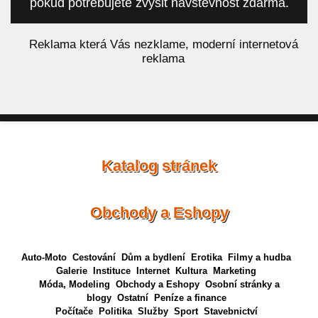
pokud potřebujete zvýšit návštěvnost zdarma.
á
Reklama která Vás nezklame, moderní internetová
reklama
Katalog stránek
Obchody a Eshopy
Auto-Moto
Cestování
Dům a bydlení
Erotika
Filmy a hudba
Galerie
Instituce
Internet
Kultura
Marketing
Móda, Modeling
Obchody a Eshopy
Osobní stránky a
blogy
Ostatní
Peníze a finance
Počítače
Politika
Služby
Sport
Stavebnictví