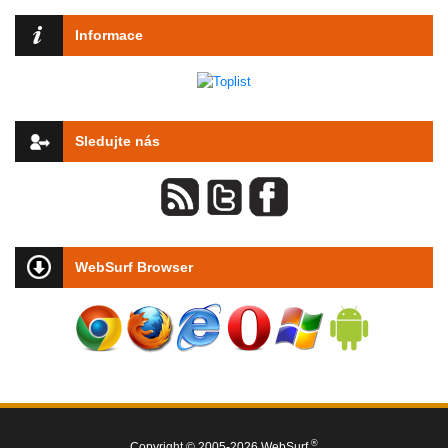
Informace
Sledujte nás
WebSurf Browser
®
Copyright © 2005-2026 WebSurf