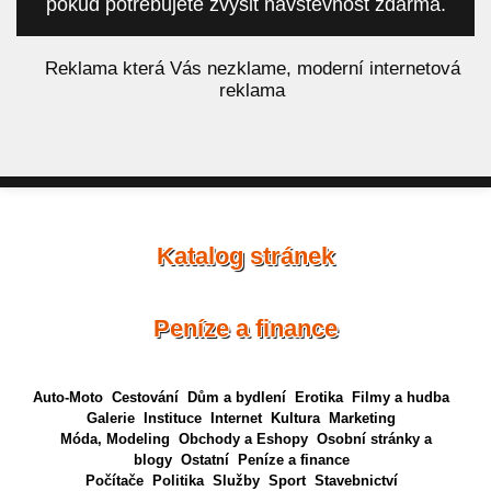
pokud potřebujete zvýšit návštěvnost zdarma.
á
Reklama která Vás nezklame, moderní internetová
reklama
Katalog stránek
Peníze a finance
Auto-Moto
Cestování
Dům a bydlení
Erotika
Filmy a hudba
Galerie
Instituce
Internet
Kultura
Marketing
Móda, Modeling
Obchody a Eshopy
Osobní stránky a
blogy
Ostatní
Peníze a finance
Počítače
Politika
Služby
Sport
Stavebnictví