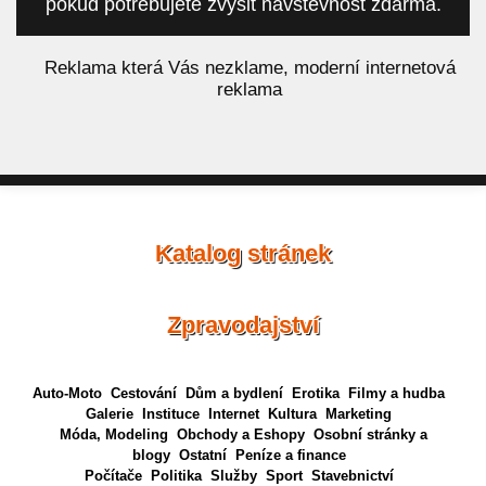
pokud potřebujete zvýšit návštěvnost zdarma.
á
Reklama která Vás nezklame, moderní internetová
reklama
Katalog stránek
Zpravodajství
Auto-Moto
Cestování
Dům a bydlení
Erotika
Filmy a hudba
Galerie
Instituce
Internet
Kultura
Marketing
Móda, Modeling
Obchody a Eshopy
Osobní stránky a
blogy
Ostatní
Peníze a finance
Počítače
Politika
Služby
Sport
Stavebnictví