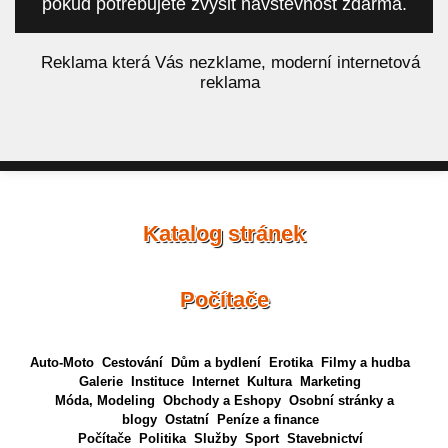
pokud potřebujete zvýšit návštěvnost zdarma.
á
Reklama která Vás nezklame, moderní internetová
reklama
Katalog stránek
Počítače
Auto-Moto
Cestování
Dům a bydlení
Erotika
Filmy a hudba
Galerie
Instituce
Internet
Kultura
Marketing
Móda, Modeling
Obchody a Eshopy
Osobní stránky a
blogy
Ostatní
Peníze a finance
Počítače
Politika
Služby
Sport
Stavebnictví