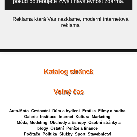
pokud potřebujete zvýšit návštěvnost zdarma.
á
Reklama která Vás nezklame, moderní internetová
reklama
Katalog stránek
Volný čas
Auto-Moto
Cestování
Dům a bydlení
Erotika
Filmy a hudba
Galerie
Instituce
Internet
Kultura
Marketing
Móda, Modeling
Obchody a Eshopy
Osobní stránky a
blogy
Ostatní
Peníze a finance
Počítače
Politika
Služby
Sport
Stavebnictví