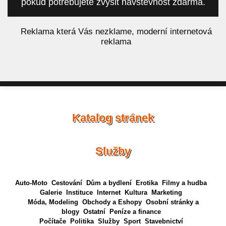
pokud potřebujete zvýšit návštěvnost zdarma.
á
Reklama která Vás nezklame, moderní internetová
reklama
Katalog stránek
Služby
Auto-Moto
Cestování
Dům a bydlení
Erotika
Filmy a hudba
Galerie
Instituce
Internet
Kultura
Marketing
Móda, Modeling
Obchody a Eshopy
Osobní stránky a
blogy
Ostatní
Peníze a finance
Počítače
Politika
Služby
Sport
Stavebnictví