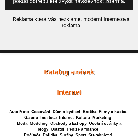
pokud potřebujete zvýšit návštěvnost zdarma.
á
Reklama která Vás nezklame, moderní internetová
reklama
Katalog stránek
Internet
Auto-Moto
Cestování
Dům a bydlení
Erotika
Filmy a hudba
Galerie
Instituce
Internet
Kultura
Marketing
Móda, Modeling
Obchody a Eshopy
Osobní stránky a
blogy
Ostatní
Peníze a finance
Počítače
Politika
Služby
Sport
Stavebnictví