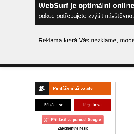
WebSurf je optimální online
pokud potřebujete zvýšit návštěvno
Reklama která Vás nezklame, moder
Přihlášení uživatele
Přihlásit se
Registrovat
Zapomenuté heslo