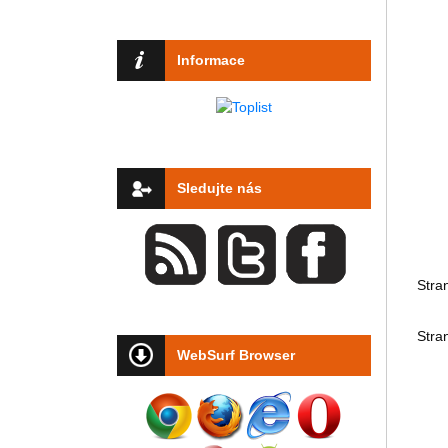
Informace
Sledujte nás
Stra
Stra
WebSurf Browser