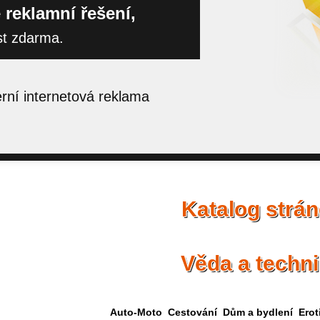
 reklamní řešení,
st zdarma.
ní internetová reklama
Katalog strá
Věda a techn
Auto-Moto
Cestování
Dům a bydlení
Erot