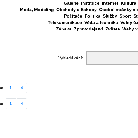
Galerie
Instituce
Internet
Kultura
Móda, Modeling
Obchody a Eshopy
Osobní stránky a 
Počítače
Politika
Služby
Sport
St
Telekomunikace
Věda a technika
Volný č
Zábava
Zpravodajství
Zvířata
Weby vš
Vyhledávání:
na:
1
4
na:
1
4