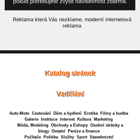
pokud potřebujete zvýšit návštěvnost zdarma.
á
Reklama která Vás nezklame, moderní internetová
reklama
Katalog stránek
Vzdělání
Auto-Moto
Cestování
Dům a bydlení
Erotika
Filmy a hudba
Galerie
Instituce
Internet
Kultura
Marketing
Móda, Modeling
Obchody a Eshopy
Osobní stránky a
blogy
Ostatní
Peníze a finance
Počítače
Politika
Služby
Sport
Stavebnictví