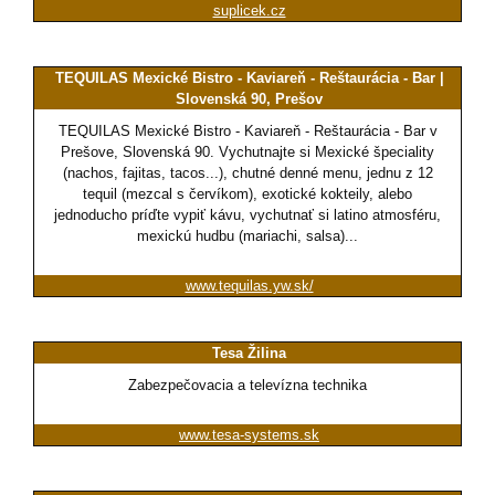
suplicek.cz
TEQUILAS Mexické Bistro - Kaviareň - Reštaurácia - Bar |
Slovenská 90, Prešov
TEQUILAS Mexické Bistro - Kaviareň - Reštaurácia - Bar v
Prešove, Slovenská 90. Vychutnajte si Mexické špeciality
(nachos, fajitas, tacos...), chutné denné menu, jednu z 12
tequil (mezcal s červíkom), exotické kokteily, alebo
jednoducho príďte vypiť kávu, vychutnať si latino atmosféru,
mexickú hudbu (mariachi, salsa)...
www.tequilas.yw.sk/
Tesa Žilina
Zabezpečovacia a televízna technika
www.tesa-systems.sk