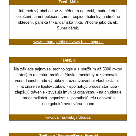
Textil Mája
Internetový obchod se zaměřením na textil, módu. Letní
oblečení, zimní oblečení, zimní čepice, halenky, nadměrné
oblečení, pánská trika, dámská trika. Vhodné jako dárek.
Super dárek.
www.eshop-rychle.cz/www-textilmaja-cz
TIANSHI
Na základe najnovšej technológie a s použitím až 5000 rokov
starých receptúr tradičnej čínskej medicíny rozpracovali
vedci Tienshi radu výrobkov s ozdravovacími vlastnosťami :
- na zníženie lipidov /tukov/ - spomaľujú proces stárnutia -
zlepšujú trávenie - zvyšujú imunitu organizmu - na chudnutie
- na detoxikáciu organizmu - pomáhajú telu uchovať si
energetickú rovnováhu - a iné
www.darina.webgarden.cz/
Trafika u WestrernBaru, Bruntál