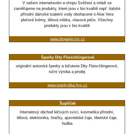
V našem internetovém e-shopu Svěžest a mládí se
zaměřujeme na produkty, které jsou v bio kvalitě např. italské
přírodní dámské toaletní vody obohacené o Aloe Vera
pleťové krémy, tělová mléka, vlasová péče. Všechny
produkty jsou v bio kvalitě
www.drogerie-zm.cz
Šperky Dity Fleischlingerové
originální autorské šperky a bižuterie Dity Fleischlingerové,
ruční výroba a prodej
www.sperkydita.hys.cz
Šuplíček
Internetový obchod léčivých svící, kosmetika přírodní,
tělová, elektronika, hračky, ajurvédské čaje, tibetské čaje,
hudba