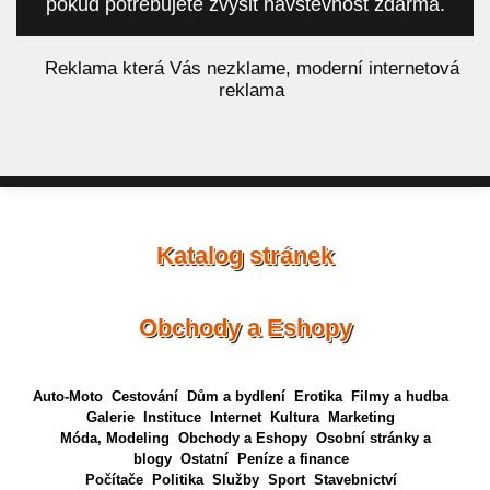
pokud potřebujete zvýšit návštěvnost zdarma.
á
Reklama která Vás nezklame, moderní internetová
reklama
Katalog stránek
Obchody a Eshopy
Auto-Moto
Cestování
Dům a bydlení
Erotika
Filmy a hudba
Galerie
Instituce
Internet
Kultura
Marketing
Móda, Modeling
Obchody a Eshopy
Osobní stránky a
blogy
Ostatní
Peníze a finance
Počítače
Politika
Služby
Sport
Stavebnictví