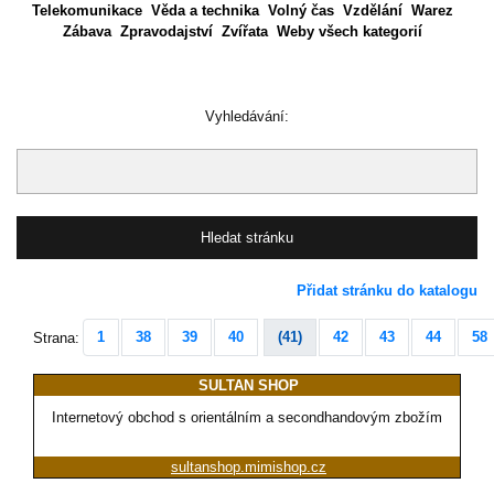
Telekomunikace
Věda a technika
Volný čas
Vzdělání
Warez
Zábava
Zpravodajství
Zvířata
Weby všech kategorií
Vyhledávání:
Přidat stránku do katalogu
1
38
39
40
(41)
42
43
44
58
Strana:
SULTAN SHOP
Internetový obchod s orientálním a secondhandovým zbožím
sultanshop.mimishop.cz