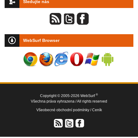
Sledujte nás
WebSurf Browser
®
Copyright © 2005-2026 WebSurf
Všechna práva vyhrazena / All rights reserved
Všeobecné obchodní podmínky /
Ceník