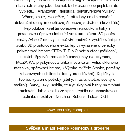
i barvách, stuhy jako doplněk k dekoraci nebo připlétání do
výpletu,... Aranžování, floristika: polystyrenové výlisky
(věnce, koule, zvonečky,..), přízdoby na dekorování,
dekorační stuhy (monofilové, šifonové, s drátem i bez drátu)
Reprodukce: kvalitní obrazové reprodukční tisky s
povrchovou úpravou imitující strukturu plátna. 3D papíry:
formáty A4 se 2 motivy - množství motivů k vystřihování pro
tvorbu 3D prostorového efektu, lepící vyrážené čtverečky ..
polymerové hmoty: CERNIT, FIMO soft a efect (základní,
efektní, třpytivé i metalické barvy),laky na polymery,..
MOZAIKA: pryskyřicová lehká mozaika zn.Folia, skleněná
mozaika, spárovací hmota, ) Výroba svíček: (vosky, parafiny
v barevných odstínech, formy na odlévání). Doplňky k
tvorbě: výtvarné potřeby (stuhy, mašle, štětce, sešity o
tvoření). Barvy, laky, lepidla, tmely: akrylové barvy na tvoření
i malování, lak a lepidlo ve spreji, lepidlo na ubrouskovou
techniku i textil zn. Nerchau, Rubens, Lukas, Odif ,..
www.ubrousky-eshop.cz
Svěžest a mládí e-shop kosmetiky a drogerie