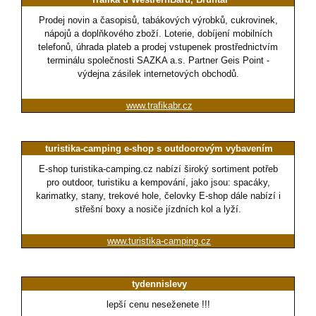
Prodej novin a časopisů, tabákových výrobků, cukrovinek,
nápojů a doplňkového zboží. Loterie, dobíjení mobilních
telefonů, úhrada plateb a prodej vstupenek prostřednictvím
terminálu společnosti SAZKA a.s. Partner Geis Point -
výdejna zásilek internetových obchodů.
www.trafikabr.cz
turistika-camping e-shop s outdoorovým vybavením
E-shop turistika-camping.cz nabízí široký sortiment potřeb
pro outdoor, turistiku a kempování, jako jsou: spacáky,
karimatky, stany, trekové hole, čelovky E-shop dále nabízí i
střešní boxy a nosiče jízdních kol a lyží.
www.turistika-camping.cz
tydennislevy
lepší cenu neseženete !!!