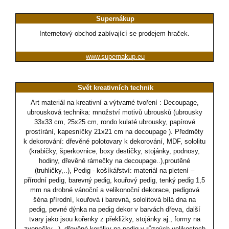
Supernákup
Internetový obchod zabívající se prodejem hraček.
www.supernakup.eu
Svět kreativních technik
Art materiál na kreativní a výtvarné tvoření : Decoupage,
ubrousková technika: množství motivů ubrousků (ubrousky
33x33 cm, 25x25 cm, rondo kulaté ubrousky, papírové
prostírání, kapesníčky 21x21 cm na decoupage ). Předměty
k dekorování: dřevěné polotovary k dekorování, MDF, sololitu
(krabičky, šperkovnice, boxy destičky, stojánky, podnosy,
hodiny, dřevěné rámečky na decoupage..),proutěné
(truhličky,..), Pedig - košíkářství: materiál na pletení –
přírodní pedig, barevný pedig, kouřový pedig, tenký pedig 1,5
mm na drobné vánoční a velikonoční dekorace, pedigová
šéna přírodní, kouřová i barevná, sololitová bílá dna na
pedig, pevné dýnka na pedig dekor v barvách dřeva, další
tvary jako jsou kořenky z překližky, stojánky aj., formy na
zvonečky,..), dřevěné korálky na pedig v různých velikostech