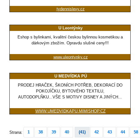
tydennislevy.cz
U Leontýnky
Eshop s bylinkami, kvalitní českou bylinnou kosmetikou a
dárkovým zbožím. Opravdu slušné ceny!!!
www.uleontynky.cz
U MEDVÍDKA PÚ
PRODEJ HRAČEK, ŠKONÍCH POTŘEB, DEKORACÍ DO
POKOJÍČKU, BYTOVÉHO TEXTILU,
AUTODOPLŇKU...VŠE S MOTIVY DISNEY A JINÝCH...
WWW.UMEDVIDKAPU.MIMISHOP.CZ
1
38
39
40
(41)
42
43
44
58
Strana: