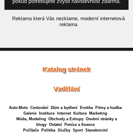
pokud potřebujete zvýšit návštěvnost zdarma.
á
Reklama která Vás nezklame, moderní internetová
reklama
Katalog stránek
Vzdělání
Auto-Moto
Cestování
Dům a bydlení
Erotika
Filmy a hudba
Galerie
Instituce
Internet
Kultura
Marketing
Móda, Modeling
Obchody a Eshopy
Osobní stránky a
blogy
Ostatní
Peníze a finance
Počítače
Politika
Služby
Sport
Stavebnictví