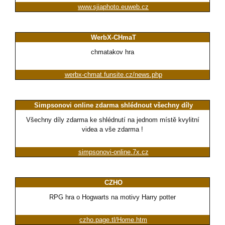
www.sjiaphoto.euweb.cz
WerbX-CHmaT
chmatakov hra
werbx-chmat.funsite.cz/news.php
Simpsonovi online zdarma shlédnout všechny díly
Všechny díly zdarma ke shlédnutí na jednom místě kvylitní
videa a vše zdarma !
simpsonovi-online.7x.cz
CZHO
RPG hra o Hogwarts na motivy Harry potter
czho.page.tl/Home.htm