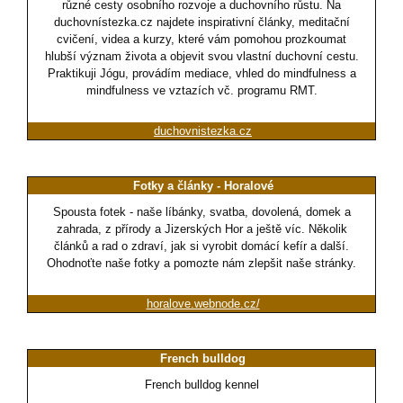
různé cesty osobního rozvoje a duchovního růstu. Na
duchovnístezka.cz najdete inspirativní články, meditační
cvičení, videa a kurzy, které vám pomohou prozkoumat
hlubší význam života a objevit svou vlastní duchovní cestu.
Praktikuji Jógu, provádím mediace, vhled do mindfulness a
mindfulness ve vztazích vč. programu RMT.
duchovnistezka.cz
Fotky a články - Horalové
Spousta fotek - naše líbánky, svatba, dovolená, domek a
zahrada, z přírody a Jizerských Hor a ještě víc. Několik
článků a rad o zdraví, jak si vyrobit domácí kefír a další.
Ohodnoťte naše fotky a pomozte nám zlepšit naše stránky.
horalove.webnode.cz/
French bulldog
French bulldog kennel