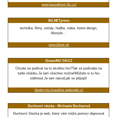
www.basedfresh.8u.cz/
BiLNETpress
technika, filmy, serialy, hudba, videa, home design,
lifestyle…
www.bilnet.sk
DreamMU SK/CZ
Chcete se podívat na tu skvělou hru?Tak se podívejte na
tuhle stránku.Je tam všechno možné!Můžete si tu hru
stáhnout.Je tam návod,jak se připojit!
dream-mu-muonline.webnode.cz
Duchovní stezka - Michaela Bucharová
Duchovní Stezka je web, který vám může pomoci objevovat