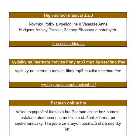
High school musical 1,2,3
Novinky ,fotky a vselico ine o Vanesse Anne
Hudgens,Ashley Tisdale, Zacovy Efronovy a ostatnych.
zac-nessa.blog.cz
vydelky na internetu movies filmy mp3 muzika vsechno free
vydelky na internetu movies filmy mp3 muzika vsechno free
vydelky-na-internetu.nolimit.cz/
Pacman online hra
Velice expopulární klasická hra Pacman online bez nutnosti
instalace, dostupná i na mobilu ke stažení zdarma, pro
české fanoušky. Hra ještě ze starých počítačů stará desítky
let.