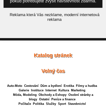
pokud potřebujete zvýšit návštěvnost zdarma.
á
Reklama která Vás nezklame, moderní internetová
reklama
Katalog stránek
Volný čas
Auto-Moto
Cestování
Dům a bydlení
Erotika
Filmy a hudba
Galerie
Instituce
Internet
Kultura
Marketing
Móda, Modeling
Obchody a Eshopy
Osobní stránky a
blogy
Ostatní
Peníze a finance
Počítače
Politika
Služby
Sport
Stavebnictví