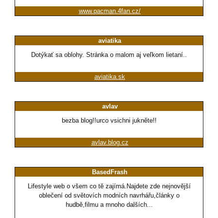
www.pacman.4fan.cz/
aviatika
Dotýkať sa oblohy. Stránka o malom aj veľkom lietaní..
aviatika.sk
avlav
bezba blog!!urco vsichni jukněte!!
avlav.blog.cz
BasedFrash
Lifestyle web o všem co tě zajímá.Najdete zde nejnovější
oblečení od světovích modních navrhářu,články o
hudbě,filmu a mnoho dalších...