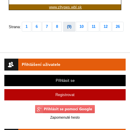
www.zltypes.wbl.sk
1
6
7
8
(9)
10
11
12
26
Strana:
Přihlášení uživatele
Přihlásit se
Registrovat
Zapomenuté heslo