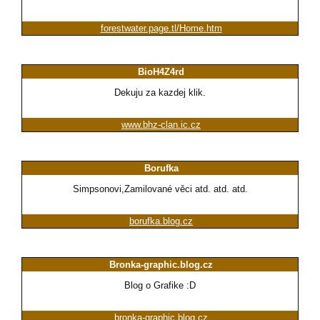
forestwater.page.tl/Home.htm
BioH4Z4rd
Dekuju za kazdej klik.
www.bhz-clan.ic.cz
Borufka
Simpsonovi,Zamilované věci atd. atd. atd.
borufka.blog.cz
Bronka-graphic.blog.cz
Blog o Grafike :D
bronka-graphic.blog.cz