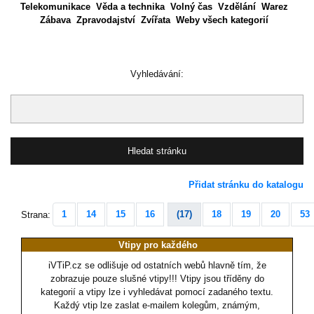
Telekomunikace
Věda a technika
Volný čas
Vzdělání
Warez
Zábava
Zpravodajství
Zvířata
Weby všech kategorií
Vyhledávání:
Přidat stránku do katalogu
1
14
15
16
(17)
18
19
20
53
Strana:
Vtipy pro každého
iVTiP.cz se odlišuje od ostatních webů hlavně tím, že
zobrazuje pouze slušné vtipy!!! Vtipy jsou tříděny do
kategorií a vtipy lze i vyhledávat pomocí zadaného textu.
Každý vtip lze zaslat e-mailem kolegům, známým,