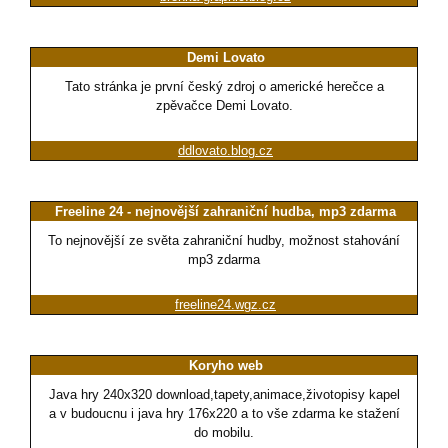
Demi Lovato
Tato stránka je první český zdroj o americké herečce a
zpěvačce Demi Lovato.
ddlovato.blog.cz
Freeline 24 - nejnovější zahraniční hudba, mp3 zdarma
To nejnovější ze světa zahraniční hudby, možnost stahování
mp3 zdarma
freeline24.wgz.cz
Koryho web
Java hry 240x320 download,tapety,animace,životopisy kapel
a v budoucnu i java hry 176x220 a to vše zdarma ke stažení
do mobilu.