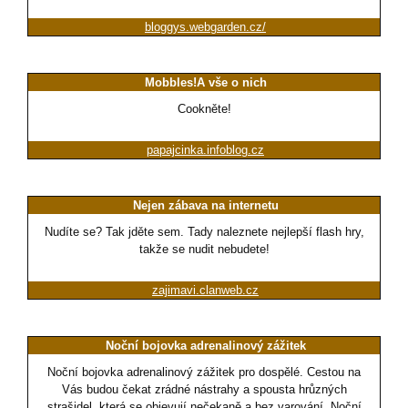
bloggys.webgarden.cz/
Mobbles!A vše o nich
Cookněte!
papajcinka.infoblog.cz
Nejen zábava na internetu
Nudíte se? Tak jděte sem. Tady naleznete nejlepší flash hry,
takže se nudit nebudete!
zajimavi.clanweb.cz
Noční bojovka adrenalinový zážitek
Noční bojovka adrenalinový zážitek pro dospělé. Cestou na
Vás budou čekat zrádné nástrahy a spousta hrůzných
strašidel, která se objevují nečekaně a bez varování. Noční