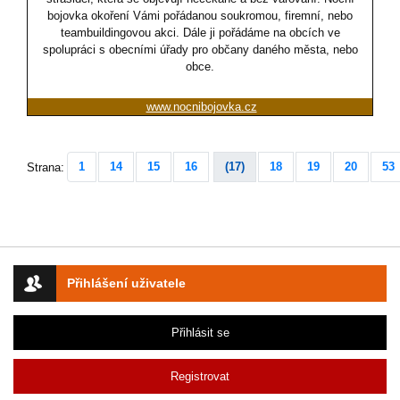
bojovka okoření Vámi pořádanou soukromou, firemní, nebo
teambuildingovou akci. Dále ji pořádáme na obcích ve
spolupráci s obecními úřady pro občany daného města, nebo
obce.
www.nocnibojovka.cz
1
14
15
16
(17)
18
19
20
53
Strana:
Přihlášení uživatele
Přihlásit se
Registrovat