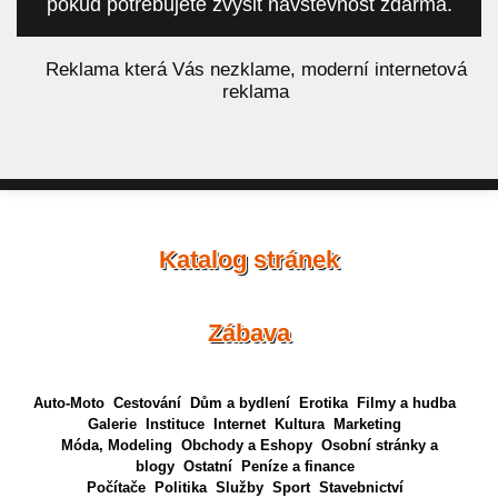
pokud potřebujete zvýšit návštěvnost zdarma.
á
Reklama která Vás nezklame, moderní internetová
reklama
Katalog stránek
Zábava
Auto-Moto
Cestování
Dům a bydlení
Erotika
Filmy a hudba
Galerie
Instituce
Internet
Kultura
Marketing
Móda, Modeling
Obchody a Eshopy
Osobní stránky a
blogy
Ostatní
Peníze a finance
Počítače
Politika
Služby
Sport
Stavebnictví