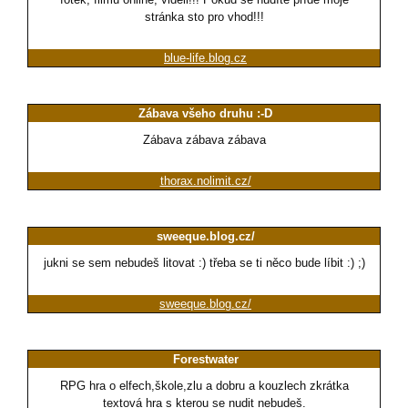
stránka sto pro vhod!!!
blue-life.blog.cz
Zábava všeho druhu :-D
Zábava zábava zábava
thorax.nolimit.cz/
sweeque.blog.cz/
jukni se sem nebudeš litovat :) třeba se ti něco bude líbit :) ;)
sweeque.blog.cz/
Forestwater
RPG hra o elfech,škole,zlu a dobru a kouzlech zkrátka
textová hra s kterou se nudit nebudeš.