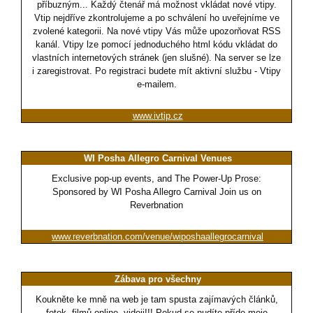
příbuzným... Každý čtenář má možnost vkládat nové vtipy.
Vtip nejdříve zkontrolujeme a po schválení ho uveřejníme ve
zvolené kategorii. Na nové vtipy Vás může upozorňovat RSS
kanál. Vtipy lze pomocí jednoduchého html kódu vkládat do
vlastních internetových stránek (jen slušné). Na server se lze
i zaregistrovat. Po registraci budete mít aktivní službu - Vtipy
e-mailem.
www.ivtip.cz
WI Posha Allegro Carnival Venues
Exclusive pop-up events, and The Power-Up Prose:
Sponsored by WI Posha Allegro Carnival Join us on
Reverbnation
www.reverbnation.com/venue/wiposhaallegrocarnival
Zábava pro všechny
Koukněte ke mně na web je tam spusta zajímavých článků,
fotek, filmů online, videii!!! Pokud se nudíte příde moje