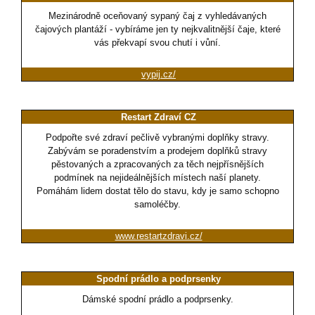
Mezinárodně oceňovaný sypaný čaj z vyhledávaných
čajových plantáží - vybíráme jen ty nejkvalitnější čaje, které
vás překvapí svou chutí i vůní.
vypij.cz/
Restart Zdraví CZ
Podpořte své zdraví pečlivě vybranými doplňky stravy.
Zabývám se poradenstvím a prodejem doplňků stravy
pěstovaných a zpracovaných za těch nejpřísnějších
podmínek na nejideálnějších místech naší planety.
Pomáhám lidem dostat tělo do stavu, kdy je samo schopno
samoléčby.
www.restartzdravi.cz/
Spodní prádlo a podprsenky
Dámské spodní prádlo a podprsenky.