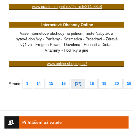
www.pradlo-elegant.cz/?a_aid=314a68c8
Internetové Obchody Online
Vaše internetové obchody na jednom místě.Nábytek a
bytové doplňky - Parfémy - Kosmetika - Prozdraví - Zdravá
výživa - Eregma Power - Dovolená - Hubnutí a Dieta -
Vitamíny - Hodinky a jiné
www.online-shoping.cz/
1
14
15
16
(17)
18
19
20
58
Strana:
Přihlášení uživatele