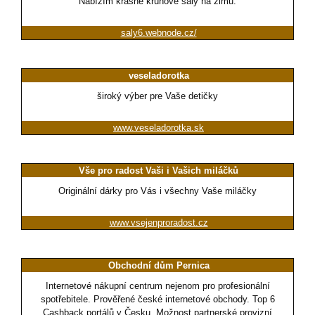
Nabízím krásné kruhové šály na zimu.
saly6.webnode.cz/
veseladorotka
široký výber pre Vaše detičky
www.veseladorotka.sk
Vše pro radost Vaši i Vašich miláčků
Originální dárky pro Vás i všechny Vaše miláčky
www.vsejenproradost.cz
Obchodní dům Pernica
Internetové nákupní centrum nejenom pro profesionální
spotřebitele. Prověřené české internetové obchody. Top 6
Cashback portálů v Česku. Možnost partnerské provizní