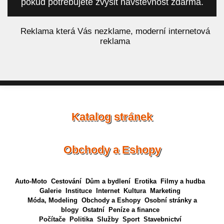
pokud potřebujete zvýšit návštěvnost zdarma.
á
Reklama která Vás nezklame, moderní internetová
reklama
Katalog stránek
Obchody a Eshopy
Auto-Moto
Cestování
Dům a bydlení
Erotika
Filmy a hudba
Galerie
Instituce
Internet
Kultura
Marketing
Móda, Modeling
Obchody a Eshopy
Osobní stránky a
blogy
Ostatní
Peníze a finance
Počítače
Politika
Služby
Sport
Stavebnictví