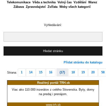
Telekomunikace
Věda a technika
Volný čas
Vzdělání
Warez
Zábava
Zpravodajství
Zvířata
Weby všech kategorií
Vyhledávání:
Přidat stránku do katalogu
1
14
15
16
(17)
18
19
20
58
Strana:
Realitný portál TRH.sk
Viac ako 110.000 inzerátov z celého Slovenska. Byty, domy
na predaj i prenájom.
www.trh.sk