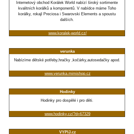
Internetový obchod Korálek World nabízí široký sortimente
kvalitních korálků a komponentů. V nabídce máme Toho
korálky, rokajl Preciosa i Swarovski Elements a spoustu
dalších.
www.koralek-world.cz/
verunka
Nabízíme dětské potřeby,hračky ,kočárky,autosedačky apod.
www.verunka.mimishop.cz
Hodinky
Hodinky pro dospělé i pro děti.
www.hodinky.cz/?d=67329
VYPIJ.cz