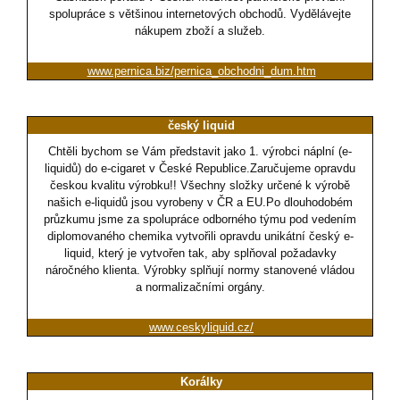
spolupráce s většinou internetových obchodů. Vydělávejte
nákupem zboží a služeb.
www.pernica.biz/pernica_obchodni_dum.htm
český liquid
Chtěli bychom se Vám představit jako 1. výrobci náplní (e-
liquidů) do e-cigaret v České Republice.Zaručujeme opravdu
českou kvalitu výrobku!! Všechny složky určené k výrobě
našich e-liquidů jsou vyrobeny v ČR a EU.Po dlouhodobém
průzkumu jsme za spolupráce odborného týmu pod vedením
diplomovaného chemika vytvořili opravdu unikátní český e-
liquid, který je vytvořen tak, aby splňoval požadavky
náročného klienta. Výrobky splňují normy stanovené vládou
a normalizačními orgány.
www.ceskyliquid.cz/
Korálky