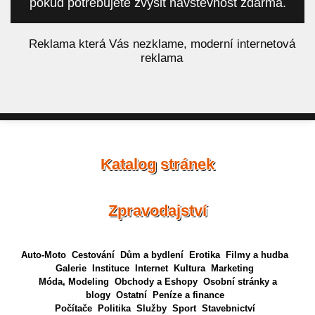
pokud potřebujete zvýšit návštěvnost zdarma.
á
Reklama která Vás nezklame, moderní internetová
reklama
Katalog stránek
Zpravodajství
Auto-Moto
Cestování
Dům a bydlení
Erotika
Filmy a hudba
Galerie
Instituce
Internet
Kultura
Marketing
Móda, Modeling
Obchody a Eshopy
Osobní stránky a
blogy
Ostatní
Peníze a finance
Počítače
Politika
Služby
Sport
Stavebnictví