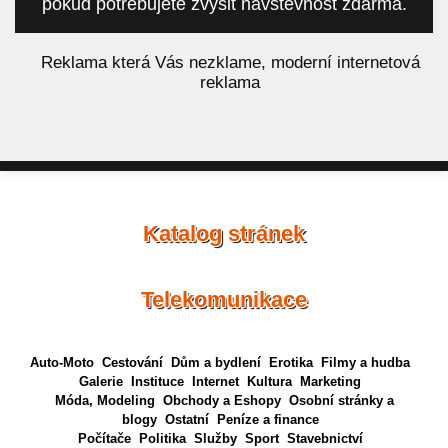
pokud potřebujete zvýšit návštěvnost zdarma.
á
Reklama která Vás nezklame, moderní internetová
reklama
Katalog stránek
Telekomunikace
Auto-Moto
Cestování
Dům a bydlení
Erotika
Filmy a hudba
Galerie
Instituce
Internet
Kultura
Marketing
Móda, Modeling
Obchody a Eshopy
Osobní stránky a
blogy
Ostatní
Peníze a finance
Počítače
Politika
Služby
Sport
Stavebnictví