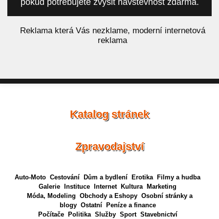
pokud potřebujete zvýšit návštěvnost zdarma.
á
Reklama která Vás nezklame, moderní internetová
reklama
Katalog stránek
Zpravodajství
Auto-Moto
Cestování
Dům a bydlení
Erotika
Filmy a hudba
Galerie
Instituce
Internet
Kultura
Marketing
Móda, Modeling
Obchody a Eshopy
Osobní stránky a
blogy
Ostatní
Peníze a finance
Počítače
Politika
Služby
Sport
Stavebnictví