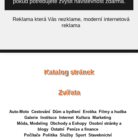
pokud potřebujete zvýšit návštěvnost zdarma.
á
Reklama která Vás nezklame, moderní internetová
reklama
Katalog stránek
Zvířata
Auto-Moto
Cestování
Dům a bydlení
Erotika
Filmy a hudba
Galerie
Instituce
Internet
Kultura
Marketing
Móda, Modeling
Obchody a Eshopy
Osobní stránky a
blogy
Ostatní
Peníze a finance
Počítače
Politika
Služby
Sport
Stavebnictví