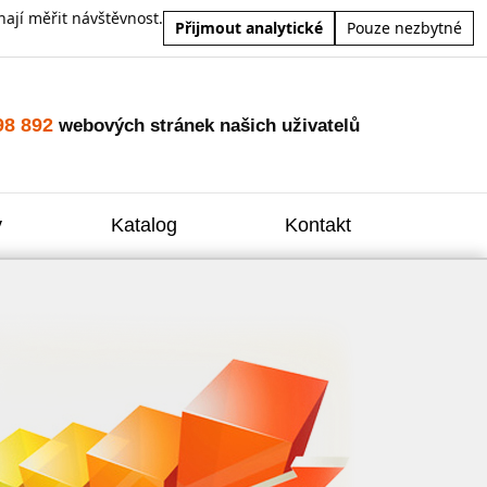
ají měřit návštěvnost.
Přijmout analytické
Pouze nezbytné
98 892
webových stránek našich uživatelů
y
Katalog
Kontakt
Zvýšení
Reklam