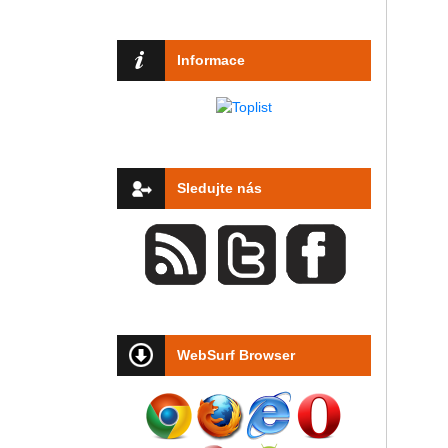
Informace
Sledujte nás
WebSurf Browser