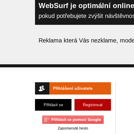
WebSurf je optimální online
pokud potřebujete zvýšit návštěvno
Reklama která Vás nezklame, moder
Přihlášení uživatele
Přihlásit se
Registrovat
Zapomenuté heslo