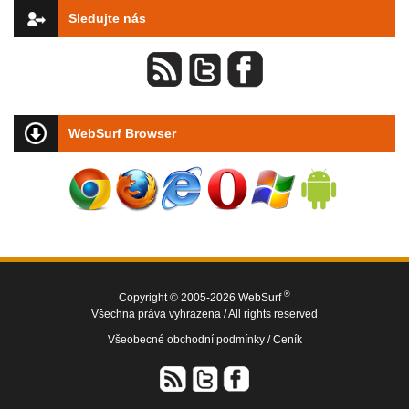
Sledujte nás
WebSurf Browser
®
Copyright © 2005-2026 WebSurf
Všechna práva vyhrazena / All rights reserved
Všeobecné obchodní podmínky /
Ceník