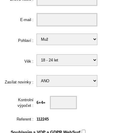
E-mail :
Pohlaví :
Věk :
Zasílat novinky :
Kontrolní
6+4=
výpočet :
Referent :
112245
Souhlasím s
VOP
a
GDPR
WebSurf