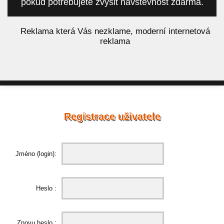
pokud potřebujete zvýšit návštěvnost zdarma.
á
Reklama která Vás nezklame, moderní internetová
reklama
Registrace uživatele
Jméno (login):
Heslo :
Znovu heslo :