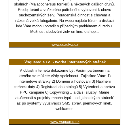
skalních (Malacochersus tornieri) a některých dalších druhů.
Prodej terárií a veškerého potřebného vybavení k chovu
suchozemských želv. Poradenská činnost s chovem a
názorná velká fotogalerie. Na webu najdete fórum a diskuzi
kde Vám mohou poradit s případným problémem či radou.
Možnost sledování želv on-line. e-shop...
www.euzelva.cz
Vsquared s.r.o. - tvorba internetových stránek
V oblasti internetu dokážeme být Vaším partnerem na
kterého se můžete vždy spolehnout. Zajistíme Vám: 1)
Internetové stránky 2) Doménu a hostování 3) Naplnění
stránek daty 4) Registraci do katalogů 5) Vytvoření a správu
PPC kampaně 6) Copywriting .. a další služby. Máme
zkušenosti s projekty mnoha typů – od „klasických stránek“
až po systémy využívající SMS zpráv, prémiových linek,
webkamer.
www.vsquared.cz