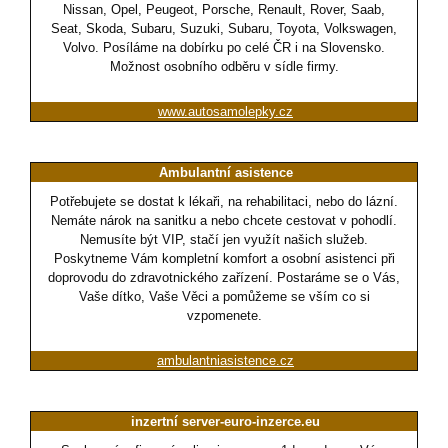
Nissan, Opel, Peugeot, Porsche, Renault, Rover, Saab,
Seat, Skoda, Subaru, Suzuki, Subaru, Toyota, Volkswagen,
Volvo. Posíláme na dobírku po celé ČR i na Slovensko.
Možnost osobního odběru v sídle firmy.
www.autosamolepky.cz
Ambulantní asistence
Potřebujete se dostat k lékaři, na rehabilitaci, nebo do lázní.
Nemáte nárok na sanitku a nebo chcete cestovat v pohodlí.
Nemusíte být VIP, stačí jen využít našich služeb.
Poskytneme Vám kompletní komfort a osobní asistenci při
doprovodu do zdravotnického zařízení. Postaráme se o Vás,
Vaše dítko, Vaše Věci a pomůžeme se vším co si
vzpomenete.
ambulantniasistence.cz
inzertní server-euro-inzerce.eu