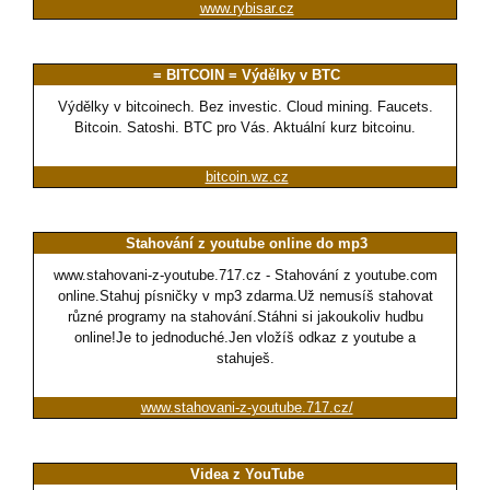
www.rybisar.cz
= BITCOIN = Výdělky v BTC
Výdělky v bitcoinech. Bez investic. Cloud mining. Faucets.
Bitcoin. Satoshi. BTC pro Vás. Aktuální kurz bitcoinu.
bitcoin.wz.cz
Stahování z youtube online do mp3
www.stahovani-z-youtube.717.cz - Stahování z youtube.com
online.Stahuj písničky v mp3 zdarma.Už nemusíš stahovat
různé programy na stahování.Stáhni si jakoukoliv hudbu
online!Je to jednoduché.Jen vložíš odkaz z youtube a
stahuješ.
www.stahovani-z-youtube.717.cz/
Videa z YouTube