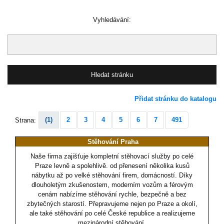
Vyhledávání:
Přidat stránku do katalogu
(1)
2
3
4
5
6
7
491
Strana:
Stěhování Praha
Naše firma zajišťuje kompletní stěhovací služby po celé
Praze levně a spolehlivě. od přenesení několika kusů
nábytku až po velké stěhování firem, domácností. Díky
dlouholetým zkušenostem, moderním vozům a férovým
cenám nabízíme stěhování rychle, bezpečně a bez
zbytečných starostí. Přepravujeme nejen po Praze a okolí,
ale také stěhování po celé České republice a realizujeme
mezinárodní stěhování.