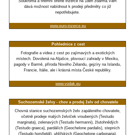
Soukromá a firemní online inzerce na 1den zdarma.Vám
dává možnost nabídnout k prodeji předměty co již
nepotřebujete.
www.euro-inzerce.eu
Pohlednice z cest
Fotografie a videa z cest po zajímavých a exotických
místech. Dovolená na Aljašce, plovoucí zahrady v Mexiku,
pagody v Barmě, příroda Nového Zélandu, gejzíry na Islandu,
Francie, Itálie, ale i krásná místa České republiky.
www.vodak.eu
Suchozemské želvy - chov a prodej želv od chovatele
Chovná stanice suchozemských želv zapáleného chovatele,
včetně prodeje malých želviček vroubených (Testudo
marginata), zelenavých (Testudo hermanni), žlutohnědých
(Testudo graeca), pardálích (Geochelone pardalis), stepních
(Testudo horsfieldi), uhlířských (Geochelone carbonaria),