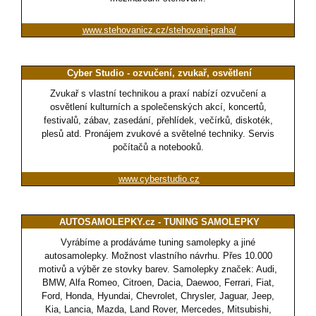
www.stehovanicz.cz/stehovani-praha/
Cyber Studio - ozvučení, zvukař, osvětlení
Zvukař s vlastní technikou a praxí nabízí ozvučení a
osvětlení kulturních a společenských akcí, koncertů,
festivalů, zábav, zasedání, přehlídek, večírků, diskoték,
plesů atd. Pronájem zvukové a světelné techniky. Servis
počítačů a notebooků.
www.cyberstudio.cz
AUTOSAMOLEPKY.cz - TUNING SAMOLEPKY
Vyrábíme a prodáváme tuning samolepky a jiné
autosamolepky. Možnost vlastního návrhu. Přes 10.000
motivů a výběr ze stovky barev. Samolepky značek: Audi,
BMW, Alfa Romeo, Citroen, Dacia, Daewoo, Ferrari, Fiat,
Ford, Honda, Hyundai, Chevrolet, Chrysler, Jaguar, Jeep,
Kia, Lancia, Mazda, Land Rover, Mercedes, Mitsubishi,