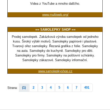
Videa z YouTube a mnoho dalšího.
www.multiweb.org/
== SAMOLEPKY SHOP ==
Prodej samolepek. Zakázková výroba samolepek od jednoho
kusu. Široký výběr motivů. Samolepky papírové i plastové.
Tvarový ořez samolepky. Řezaná grafika z folie. Samolepky
na auta. Samolepky do kuchyně. Samolepky pro děti.
Samolepky pro firmy. Samolepky na poštovní schránky.
Samolepky zákazové. Samolepky informační.
www.samolepkyshop.cz
(1)
2
3
4
5
6
7
491
Strana: