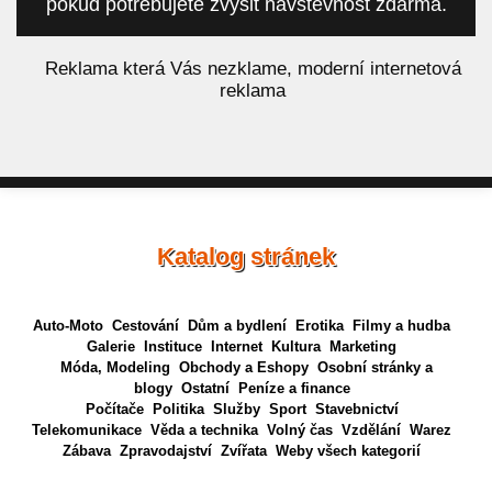
pokud potřebujete zvýšit návštěvnost zdarma.
á
Reklama která Vás nezklame, moderní internetová
reklama
Katalog stránek
Auto-Moto
Cestování
Dům a bydlení
Erotika
Filmy a hudba
Galerie
Instituce
Internet
Kultura
Marketing
Móda, Modeling
Obchody a Eshopy
Osobní stránky a
blogy
Ostatní
Peníze a finance
Počítače
Politika
Služby
Sport
Stavebnictví
Telekomunikace
Věda a technika
Volný čas
Vzdělání
Warez
Zábava
Zpravodajství
Zvířata
Weby všech kategorií