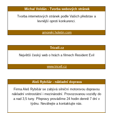
Michal Voldán - Tvorba webových stránek
Tvorba internetových stránek podle Vašich představ a
levnější oproti konkurenci.
amorekj.holetin.com
Tricell.cz
Největší český web o hrách a filmech Resident Evil
www.tricell.cz
Aleš Rybišár - nákladní doprava
Firma Aleš Rybišár se zabývá silniční motorovou dopravou
nákladní vnitrostátní i mezinárodní. Provozovanou vozidly do
a nad 3,5 tuny. Přepravy provádíme 24 hodin denně 7 dní v
týdnu. Neváhejte a kontaktujte nás.