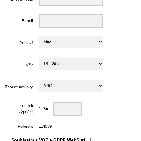
E-mail :
Pohlaví :
Věk :
Zasílat novinky :
Kontrolní
1+3=
výpočet :
Referent :
114559
Souhlasím s
VOP
a
GDPR
WebSurf