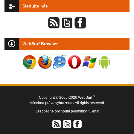
Sledujte nás
WebSurf Browser
®
Copyright © 2005-2026 WebSurf
Všechna práva vyhrazena / All rights reserved
Všeobecné obchodní podmínky /
Ceník