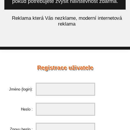
pokud potřebujete zvýšit návštěvnost zdarma.
á
Reklama která Vás nezklame, moderní internetová
reklama
Registrace uživatele
Jméno (login):
Heslo :
Znovu heslo :