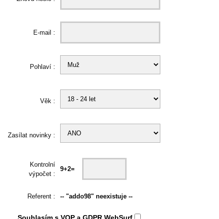
E-mail :
Pohlaví :
Věk :
Zasílat novinky :
Kontrolní
9+2=
výpočet :
Referent :
-- "addo98" neexistuje --
Souhlasím s
VOP
a
GDPR
WebSurf