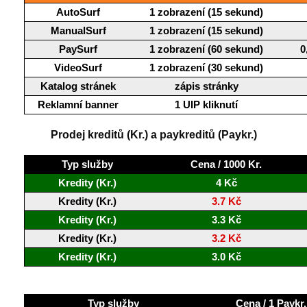
AutoSurf
1 zobrazení (15 sekund)
ManualSurf
1 zobrazení (15 sekund)
PaySurf
1 zobrazení (60 sekund)
0
VideoSurf
1 zobrazení (30 sekund)
Katalog stránek
zápis stránky
Reklamní banner
1 UIP kliknutí
Prodej kreditů (Kr.) a paykreditů (Paykr.)
Typ služby
Cena / 1000 Kr.
Kredity (Kr.)
4 Kč
Kredity (Kr.)
3.7 Kč
Kredity (Kr.)
3.3 Kč
Kredity (Kr.)
3.2 Kč
Kredity (Kr.)
3.0 Kč
Typ služby
Cena / 1 Paykr.