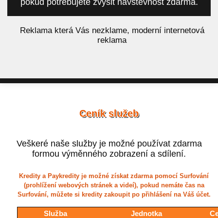
pokud potřebujete zvýšit návštěvnost zdarma.
á
Reklama která Vás nezklame, moderní internetová
reklama
Ceník služeb
Veškeré naše služby je možné používat zdarma
formou výměnného zobrazení a sdílení.
Kredity a Paykredity je možné získat zdarma pomocí Surfování
(prohlížení webových stránek a videí), pokud nemáte čas na
Surfování, můžete si kredity zakoupit po přihlášení na Váš účet.
Služba
Jednotka
Ce