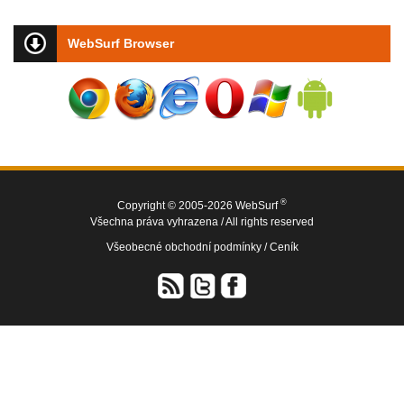
WebSurf Browser
®
Copyright © 2005-2026 WebSurf
Všechna práva vyhrazena / All rights reserved
Všeobecné obchodní podmínky /
Ceník