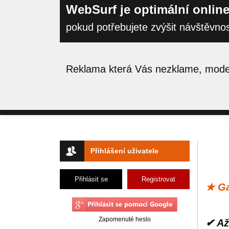
WebSurf je optimální online
pokud potřebujete zvýšit návštěvno
Reklama která Vás nezklame, moder
Přihlášení uživatele
Přihlásit se
Registrovat
★ Ga
Zapomenuté heslo
✔ Až