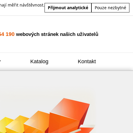
ají měřit návštěvnost.
Přijmout analytické
Pouze nezbytné
54 190
webových stránek našich uživatelů
y
Katalog
Kontakt
Zvýšení
Reklam