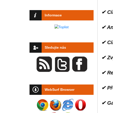
✔ Cí
Informace
✔ An
✔ Cí
Sledujte nás
✔ Zv
✔ Re
✔ Př
WebSurf Browser
✔ Ga