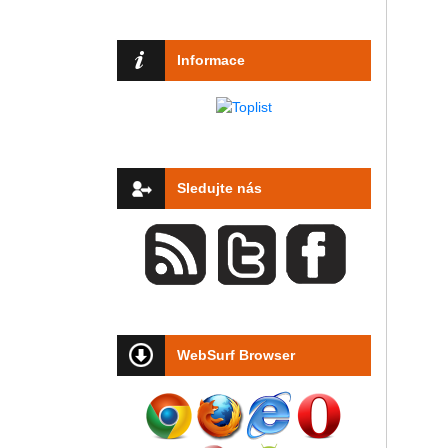
Informace
Sledujte nás
WebSurf Browser