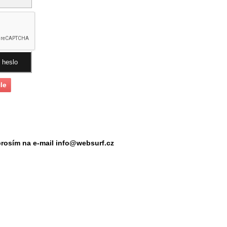
prosím na e-mail
info@websurf.cz