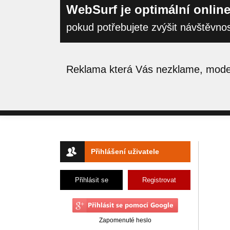
WebSurf je optimální online
pokud potřebujete zvýšit návštěvno
Reklama která Vás nezklame, moder
Přihlášení uživatele
Přihlásit se
Registrovat
Zapomenuté heslo