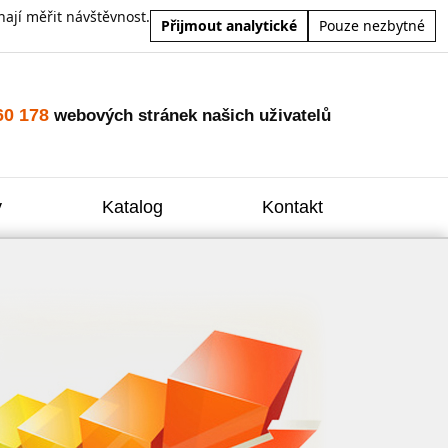
ají měřit návštěvnost.
Přijmout analytické
Pouze nezbytné
60 178
webových stránek našich uživatelů
y
Katalog
Kontakt
Zvýšení
Reklam