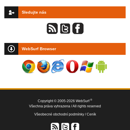
Sledujte nás
WebSurf Browser
®
Copyright © 2005-2026 WebSurf
Všechna práva vyhrazena / All rights reserved
Všeobecné obchodní podmínky /
Ceník