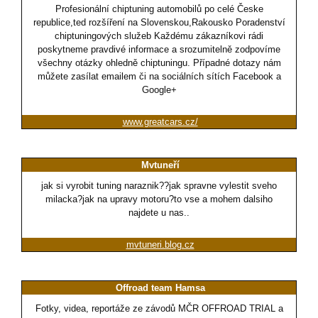
Profesionální chiptuning automobilů po celé Česke
republice,ted rozšíření na Slovenskou,Rakousko Poradenství
chiptuningových služeb Každému zákazníkovi rádi
poskytneme pravdivé informace a srozumitelně zodpovíme
všechny otázky ohledně chiptuningu. Případné dotazy nám
můžete zasílat emailem či na sociálních sítích Facebook a
Google+
www.greatcars.cz/
Mvtuneří
jak si vyrobit tuning naraznik??jak spravne vylestit sveho
milacka?jak na upravy motoru?to vse a mohem dalsiho
najdete u nas..
mvtuneri.blog.cz
Offroad team Hamsa
Fotky, videa, reportáže ze závodů MČR OFFROAD TRIAL a