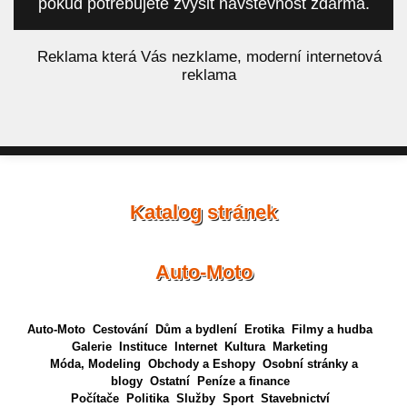
pokud potřebujete zvýšit návštěvnost zdarma.
á
Reklama která Vás nezklame, moderní internetová
reklama
Katalog stránek
Auto-Moto
Auto-Moto
Cestování
Dům a bydlení
Erotika
Filmy a hudba
Galerie
Instituce
Internet
Kultura
Marketing
Móda, Modeling
Obchody a Eshopy
Osobní stránky a
blogy
Ostatní
Peníze a finance
Počítače
Politika
Služby
Sport
Stavebnictví