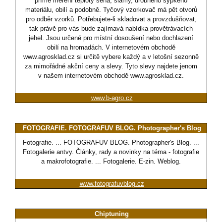
přímé měření teploty sena, slámy, drobného sypkého
materiálu, obilí a podobně. Tyčový vzorkovač má pět otvorů
pro odběr vzorků. Potřebujete-li skladovat a provzdušňovat,
tak právě pro vás bude zajímavá nabídka provětrávacích
jehel. Jsou určené pro místní dosoušení nebo dochlazení
obilí na hromadách. V internetovém obchodě
www.agrosklad.cz si určitě vybere každý a v letošní sezonně
za mimořádné akční ceny a slevy. Tyto slevy najdete jenom
v našem internetovém obchodě www.agrosklad.cz.
www.b-agro.cz
FOTOGRAFIE. FOTOGRAFUV BLOG. Photographer's Blog
Fotografie. ... FOTOGRAFUV BLOG. Photographer's Blog. ...
Fotogalerie antvy. Články, rady a novinky na téma - fotografie
a makrofotografie. ... Fotogalerie. E-zin. Weblog.
www.fotografuvblog.cz
Chiptuning