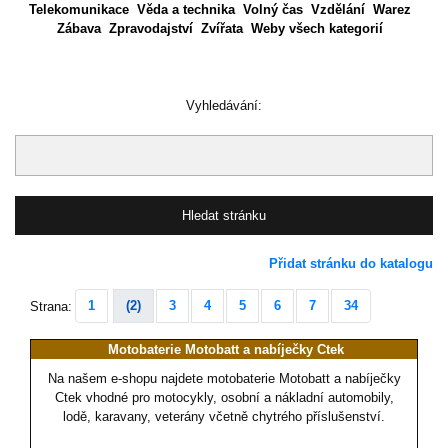
Telekomunikace
Věda a technika
Volný čas
Vzdělání
Warez
Zábava
Zpravodajství
Zvířata
Weby všech kategorií
Vyhledávání:
Přidat stránku do katalogu
1
(2)
3
4
5
6
7
34
Strana:
Motobaterie Motobatt a nabíječky Ctek
Na našem e-shopu najdete motobaterie Motobatt a nabíječky
Ctek vhodné pro motocykly, osobní a nákladní automobily,
lodě, karavany, veterány včetně chytrého příslušenství.