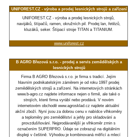
UNIFOREST.CZ - výroba a prodej lesnických strojů a zařízení
UNIFOREST.CZ - výroba a prodej lesnických strojů,
navijáků, štípačů, ramen, okružních pil. Prodej lan, řetězů,
kluzáků, seker. Štípací stroje TITAN a TITANIUM.
www.uniforest.cz
B AGRO Březová s.r.o. - prodej a servis zemědělských a
lesnických strojů
Firma B AGRO Březová s.r.o. je firma s tradicí. Jejím
hlavním podnikatelským záměrem je od roku 1997 prodej
zemědělských strojů a zařízení. Na internetových stránkách
www.b-agro.cz najdete informace nejen o firmě, ale také o
strojích, které firma vyrábí nebo prodává. V novém
internetovém obchodě www.agrosklad.cz najdete aktuální
akční zboží. Nyní jsou za dobrou cenu v nabídce vlhkoměry
a teploměry pro zemědělství a jehly pro skladování a
provzdušňování. Nejprodávanější je vlhkoměr zrnin s
označením SUPERPRO. Údaje se zobrazují na digitálním
displeji v češtině. Výhodou je kombinovaná měřící a mlecí