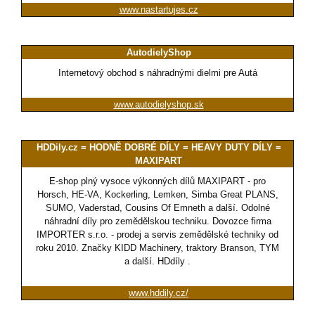
www.nastartujes.cz
AutodielyShop
Internetový obchod s náhradnými dielmi pre Autá
www.autodielyshop.sk
HDDily.cz = HODNĚ DOBRÉ DÍLY = HEAVY DUTY DÍLY =
MAXIPART
E-shop plný vysoce výkonných dílů MAXIPART - pro
Horsch, HE-VA, Kockerling, Lemken, Simba Great PLANS,
SUMO, Vaderstad, Cousins Of Emneth a další. Odolné
náhradní díly pro zemědělskou techniku. Dovozce firma
IMPORTER s.r.o. - prodej a servis zemědělské techniky od
roku 2010. Značky KIDD Machinery, traktory Branson, TYM
a další. HDdíly .
www.hddily.cz/