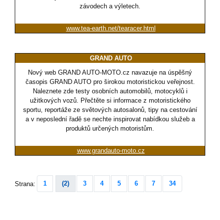
závodech a výletech.
www.tea-earth.net/tearacer.html
GRAND AUTO
Nový web GRAND AUTO-MOTO.cz navazuje na úspěšný
časopis GRAND AUTO pro širokou motoristickou veřejnost.
Naleznete zde testy osobních automobilů, motocyklů i
užitkových vozů. Přečtěte si informace z motoristického
sportu, reportáže ze světových autosalonů, tipy na cestování
a v neposlední řadě se nechte inspirovat nabídkou služeb a
produktů určených motoristům.
www.grandauto-moto.cz
1
(2)
3
4
5
6
7
34
Strana: