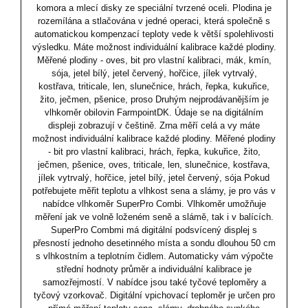
komora a mlecí disky ze speciální tvrzené oceli. Plodina je
rozemílána a stlačována v jedné operaci, která společně s
automatickou kompenzací teploty vede k větší spolehlivosti
výsledku. Máte možnost individuální kalibrace každé plodiny.
Měřené plodiny - oves, bit pro vlastní kalibraci, mák, kmín,
sója, jetel bílý, jetel červený, hořčice, jílek vytrvalý,
kostřava, triticale, len, slunečnice, hrách, řepka, kukuřice,
žito, ječmen, pšenice, proso Druhým nejprodávanějším je
vlhkoměr obilovin FarmpointDK. Údaje se na digitálním
displeji zobrazují v češtině. Zrna měří celá a vy máte
možnost individuální kalibrace každé plodiny. Měřené plodiny
- bit pro vlastní kalibraci, hrách, řepka, kukuřice, žito,
ječmen, pšenice, oves, triticale, len, slunečnice, kostřava,
jílek vytrvalý, hořčice, jetel bílý, jetel červený, sója Pokud
potřebujete měřit teplotu a vlhkost sena a slámy, je pro vás v
nabídce vlhkoměr SuperPro Combi. Vlhkoměr umožňuje
měření jak ve volně loženém seně a slámě, tak i v balících.
SuperPro Combmi má digitální podsvícený displej s
přesností jednoho desetinného místa a sondu dlouhou 50 cm
s vlhkostním a teplotním čidlem. Automaticky vám výpočte
střední hodnoty průměr a individuální kalibrace je
samozřejmostí. V nabídce jsou také tyčové teploměry a
tyčový vzorkovač. Digitální vpichovací teploměr je určen pro