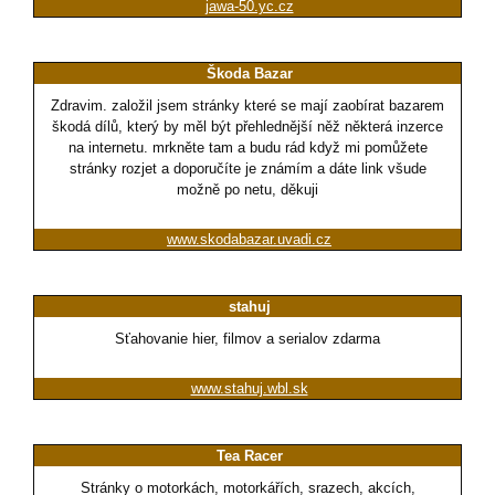
jawa-50.yc.cz
Škoda Bazar
Zdravim. založil jsem stránky které se mají zaobírat bazarem
škodá dílů, který by měl být přehlednější něž některá inzerce
na internetu. mrkněte tam a budu rád když mi pomůžete
stránky rozjet a doporučíte je známím a dáte link všude
možně po netu, děkuji
www.skodabazar.uvadi.cz
stahuj
Sťahovanie hier, filmov a serialov zdarma
www.stahuj.wbl.sk
Tea Racer
Stránky o motorkách, motorkářích, srazech, akcích,