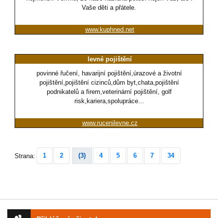
Vaše děti a přátele.
www.kuphned.net
levné pojištění
povinné řučení, havarijní pojištění,úrazové a životní
pojištění,pojištění cizinců,dům byt,chata,pojištění
podnikatelů a firem,veterinární pojištění, golf
risk,kariera,spolupráce...
www.rucenilevne.cz
1
2
(3)
4
5
6
7
34
Strana: