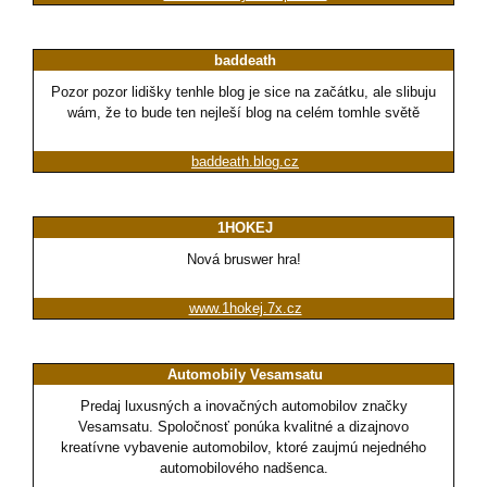
baddeath
Pozor pozor lidišky tenhle blog je sice na začátku, ale slibuju
wám, že to bude ten nejleší blog na celém tomhle světě
baddeath.blog.cz
1HOKEJ
Nová bruswer hra!
www.1hokej.7x.cz
Automobily Vesamsatu
Predaj luxusných a inovačných automobilov značky
Vesamsatu. Spoločnosť ponúka kvalitné a dizajnovo
kreatívne vybavenie automobilov, ktoré zaujmú nejedného
automobilového nadšenca.