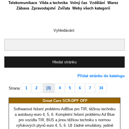
Telekomunikace
Věda a technika
Volný čas
Vzdělání
Warez
Zábava
Zpravodajství
Zvířata
Weby všech kategorií
Vyhledávání:
Přidat stránku do katalogu
1
2
(3)
4
5
6
7
34
Strana:
Great Cars SCR-DPF OFF
Softwarové řešení problému AdBlue pro TIR, těžkou techniku
a autobusy-euro 4, 5, 6. Kompletní řešení problému Ad Blue
pro vozidla TIR, BUS a jinou těžkou techniku s normou
výfukových plynů euro 4, 5, 6. Už žádné emulátory, jedině