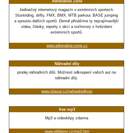
Adrenaline Zone
Jedinečný internetový magazín o extrémních sportech.
Stuntriding, drifty, FMX, BMX, MTB parkour, BASE jumping
a spoustu dalších sportů. Denně přinášíme ty nejzajímavější
videa, články, reporty z akcí a rozhovory s hvězdami
extrémních sportů.
www.adrenaline-zone.cz
Náhradní díly
prodej náhradních dílů. Možnost odkoupení vašich aut na
náhradní díly.
www.sbazar.cz/nahradnidilypv
free mp3
Mp3 a videoklipy zdarma
www.oblibeny.cz/mp3.htm