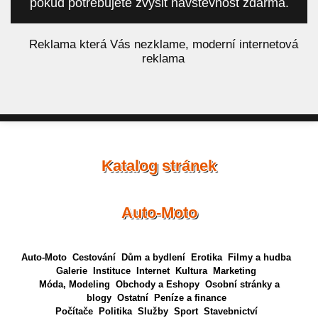
pokud potřebujete zvýšit návštěvnost zdarma.
á
Reklama která Vás nezklame, moderní internetová
reklama
Katalog stránek
Auto-Moto
Auto-Moto
Cestování
Dům a bydlení
Erotika
Filmy a hudba
Galerie
Instituce
Internet
Kultura
Marketing
Móda, Modeling
Obchody a Eshopy
Osobní stránky a
blogy
Ostatní
Peníze a finance
Počítače
Politika
Služby
Sport
Stavebnictví