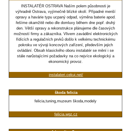
INSTALATÉR OSTRAVA Naším polem působnosti je
výhradně Ostrava, vyjímečně blízké okolí. Případné menší
opravy a havárie typu ucpaný odpad, výměna baterie apod.
řešíme okamžitě nebo dle domluvy během dne popř. druhý
den. Větší opravy a rekonstrukce plánujeme dle časových
možností firmy a zákazníka. Vlivem zavádění elektronických
řídících a regulačních prvků došlo k velkému technickému
pokroku ve vývoji koncových zařízení, především jejich
ovládání. Obsah klasického oboru instalatér se mění i se
stále narůstajícími požadavky na co nejvíce ekologický a
ekonomický provoz.
instalateri.cekuj.net/
škoda felicia
felicia,tuning,muzeum škoda,modely
felicia.wgz.cz