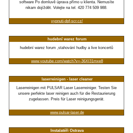
software Po domluvě úprava přímo u klienta. Nemusíte
nikam dojíždět. Volejte na tel. 420 774 509 988.
vypnuti-dpf-scr.cz/
hudební warez forum
hudební warez forum ,stahování hudby a live koncertů
www.youtube.com/watch?v=-36XI31mxe8
laserreinigen - laser cleaner
Laserreinigen mit PULSAR Laser Laserreiniger. Testen Sie
unsere perfekte laser reinigen auch für die Restaurierung
zugelassen. Preis für Laser reinigungsgerät.
www.pulsar-laser.de
Instalatéři Ostrava