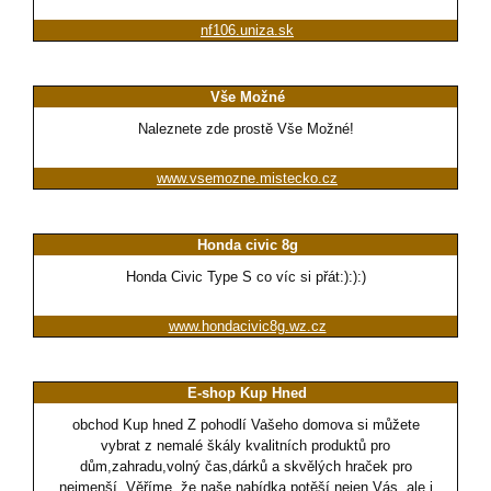
nf106.uniza.sk
Vše Možné
Naleznete zde prostě Vše Možné!
www.vsemozne.mistecko.cz
Honda civic 8g
Honda Civic Type S co víc si přát:):):)
www.hondacivic8g.wz.cz
E-shop Kup Hned
obchod Kup hned Z pohodlí Vašeho domova si můžete
vybrat z nemalé škály kvalitních produktů pro
dům,zahradu,volný čas,dárků a skvělých hraček pro
nejmenší. Věříme, že naše nabídka potěší nejen Vás, ale i