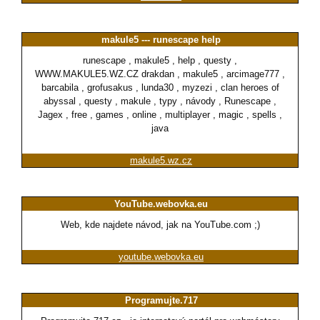
makule5 --- runescape help
runescape , makule5 , help , questy ,
WWW.MAKULE5.WZ.CZ drakdan , makule5 , arcimage777 ,
barcabila , grofusakus , lunda30 , myzezi , clan heroes of
abyssal , questy , makule , typy , návody , Runescape ,
Jagex , free , games , online , multiplayer , magic , spells ,
java
makule5.wz.cz
YouTube.webovka.eu
Web, kde najdete návod, jak na YouTube.com ;)
youtube.webovka.eu
Programujte.717