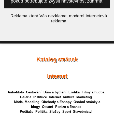
pokud potřebujete zvýšit návštěvnost zdarma.
á
Reklama která Vás nezklame, moderní internetová
reklama
Katalog stránek
Internet
Auto-Moto
Cestování
Dům a bydlení
Erotika
Filmy a hudba
Galerie
Instituce
Internet
Kultura
Marketing
Móda, Modeling
Obchody a Eshopy
Osobní stránky a
blogy
Ostatní
Peníze a finance
Počítače
Politika
Služby
Sport
Stavebnictví