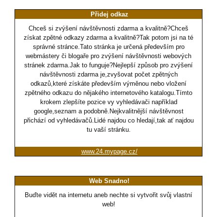
Přidej odkaz
Chceš si zvýšení návštěvnosti zdarma a kvalitně?Chceš
získat zpětné odkazy zdarma a kvalitně?Tak potom jsi na té
správné stránce.Tato stránka je určená především pro
webmástery či blogaře pro zvýšení návštěvnosti webových
stránek zdarma.Jak to funguje?Nejlepší způsob pro zvýšení
návštěvnosti zdarma je,zvyšovat počet zpětných
odkazů,které získáte především výměnou nebo vložení
zpětného odkazu do nějakého internetového katalogu.Tímto
krokem zlepšíte pozice vy vyhledávači například
google,seznam a podobně.Nejkvalitnější návštěvnost
přichází od vyhledávačů.Lidé najdou co hledají,tak ať najdou
tu vaší stránku.
www.24.mypage.cz/
Web Snadno!
Buďte vidět na internetu aneb nechte si vytvořit svůj vlastní
web!