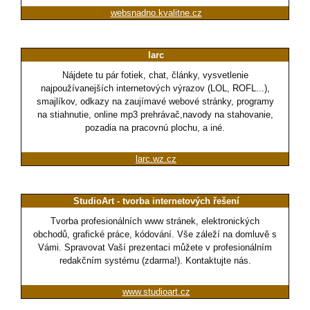
websnadno.kvalitne.cz
larc
Nájdete tu pár fotiek, chat, články, vysvetlenie
najpoužívanejších internetových výrazov (LOL, ROFL...),
smajlíkov, odkazy na zaujímavé webové stránky, programy
na stiahnutie, online mp3 prehrávač,navody na stahovanie,
pozadia na pracovnú plochu, a iné.
larc.wz.cz
StudioArt - tvorba internetových řešení
Tvorba profesionálních www stránek, elektronických
obchodů, grafické práce, kódování. Vše záleží na domluvě s
Vámi. Spravovat Vaší prezentaci můžete v profesionálním
redakčním systému (zdarma!). Kontaktujte nás.
www.studioart.cz