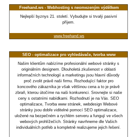
Freehand.ws - Webhosting s neomezeným výdělkem
Nejlepší byznys 21. století. Vybudujte si trvalý pasivní
příjem.
www.freehand.ws
SEO - optimalizace pro vyhledávače, tvorba www
Našim klientům nabízíme profesionální webové stránky s
originálním designem. Dlouholetá zkušenost v oblasti
informačních technologií a marketingu jsou hlavní důvody
proč zvolit právě naši firmu. Rozhodující faktor pro
koncového zákazníka je však většinou cena a to je právě
zbraň, kterou útočíme na naši konkurenci. Srovnejte si naše
ceny s ostatními nabídkami. Rozhodnutí je na Vás. SEO
optimalizace, Tvorba www stránek, webdesign Webové
stránky jsou dobře viditelné pomocí SEO optimalizace,
uložené na bezpečném a rychlém serveru a fungují ve všech
webových prohlížečích. Stránky navrhneme dle Vašich
individuálních potřeb a kompletně realizujeme jejich řešení.