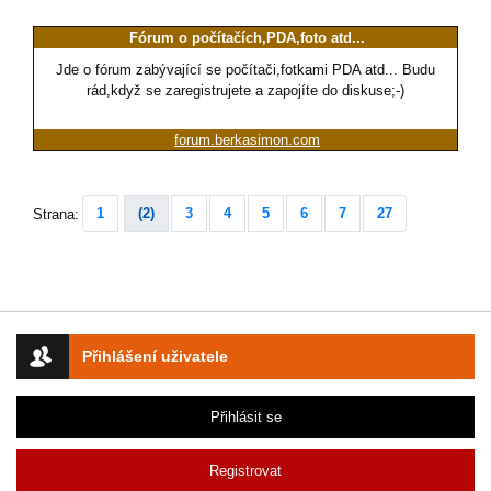
Fórum o počítačích,PDA,foto atd...
Jde o fórum zabývající se počítači,fotkami PDA atd... Budu
rád,když se zaregistrujete a zapojíte do diskuse;-)
forum.berkasimon.com
1
(2)
3
4
5
6
7
27
Strana:
Přihlášení uživatele
Přihlásit se
Registrovat