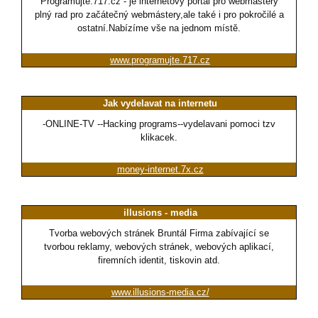
Programujte.717.cz - je internetový portál pro webmástery
plný rad pro začátečný webmástery,ale také i pro pokročilé a
ostatní.Nabízíme vše na jednom místě.
www.programujte.717.cz
Jak vydelavat na internetu
-ONLINE-TV --Hacking programs--vydelavani pomoci tzv
klikacek.
money-internet.7x.cz
illusions - media
Tvorba webových stránek Bruntál Firma zabívající se
tvorbou reklamy, webových stránek, webových aplikací,
firemních identit, tiskovin atd.
www.illusions-media.cz/