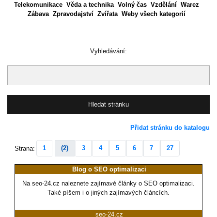
Telekomunikace
Věda a technika
Volný čas
Vzdělání
Warez
Zábava
Zpravodajství
Zvířata
Weby všech kategorií
Vyhledávání:
Přidat stránku do katalogu
1
(2)
3
4
5
6
7
27
Strana:
Blog o SEO optimalizaci
Na seo-24.cz naleznete zajímavé články o SEO optimalizaci.
Také píšem i o jiných zajímavých článcích.
seo-24.cz