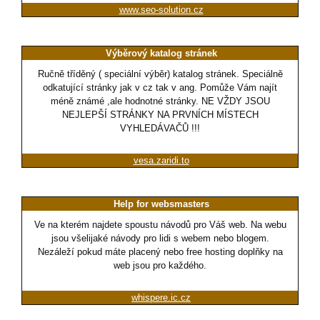
www.seo-solution.cz
Výběrový katalog stránek
Ručně tříděný ( speciální výběr) katalog stránek. Speciálně
odkatující stránky jak v cz tak v ang. Pomůže Vám najít
méně známé ,ale hodnotné stránky. NE VŽDY JSOU
NEJLEPŠÍ STRÁNKY NA PRVNÍCH MÍSTECH
VYHLEDÁVAČŮ !!!
vesa.zaridi.to
Help for websmasters
Ve na kterém najdete spoustu návodů pro Váš web. Na webu
jsou všelijaké návody pro lidi s webem nebo blogem.
Nezáleží pokud máte placený nebo free hosting doplňky na
web jsou pro každého.
whispere.ic.cz