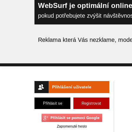
WebSurf je optimální online
pokud potřebujete zvýšit návštěvno
Reklama která Vás nezklame, moder
Přihlášení uživatele
Přihlásit se
Registrovat
Zapomenuté heslo