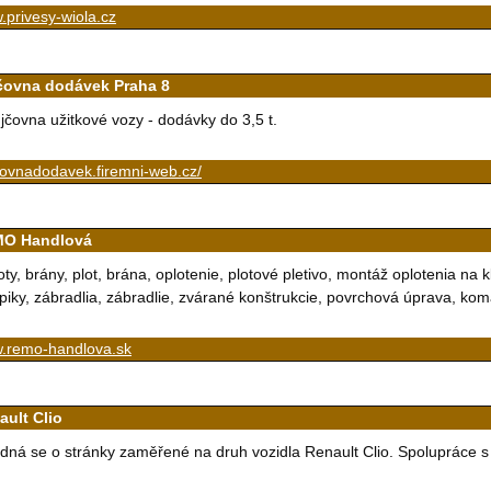
privesy-wiola.cz
čovna dodávek Praha 8
jčovna užitkové vozy - dodávky do 3,5 t.
covnadodavek.firemni-web.cz/
O Handlová
oty, brány, plot, brána, oplotenie, plotové pletivo, montáž oplotenia na kľ
ĺpiky, zábradlia, zábradlie, zvárané konštrukcie, povrchová úprava, kom
.remo-handlova.sk
ault Clio
dná se o stránky zaměřené na druh vozidla Renault Clio. Spolupráce s cl