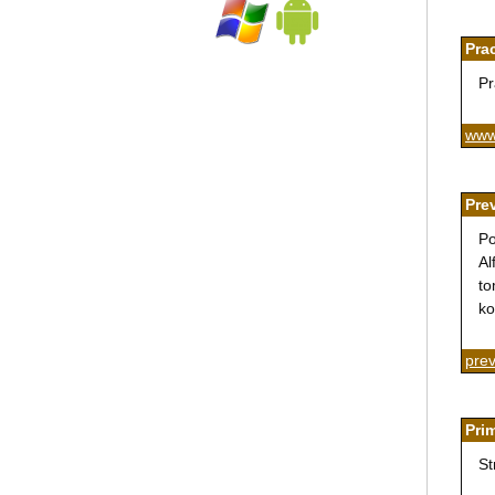
Pra
Pr
www
Pre
Po
Al
to
ko
pre
Pri
St