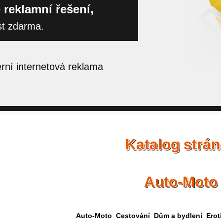
 reklamní řešení,
st zdarma.
ní internetová reklama
Katalog strá
Auto-Moto
Auto-Moto
Cestování
Dům a bydlení
Erot