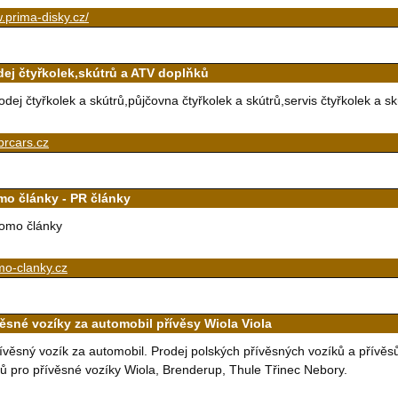
prima-disky.cz/
dej čtyřkolek,skútrů a ATV doplňků
odej čtyřkolek a skútrů,půjčovna čtyřkolek a skútrů,servis čtyřkolek a sk
brcars.cz
mo články - PR články
omo články
mo-clanky.cz
věsné vozíky za automobil přívěsy Wiola Viola
ívěsný vozík za automobil. Prodej polských přívěsných vozíků a přívěsů
lů pro přívěsné vozíky Wiola, Brenderup, Thule Třinec Nebory.