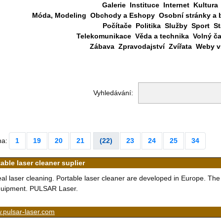
Galerie
Instituce
Internet
Kultura
Móda, Modeling
Obchody a Eshopy
Osobní stránky a 
Počítače
Politika
Služby
Sport
St
Telekomunikace
Věda a technika
Volný č
Zábava
Zpravodajství
Zvířata
Weby vš
Vyhledávání:
na:
1
19
20
21
(22)
23
24
25
34
able laser cleaner suplier
al laser cleaning. Portable laser cleaner are developed in Europe. The 
uipment. PULSAR Laser.
.pulsar-laser.com