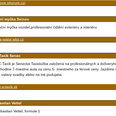
-one.phorum.cz/
ní myčka Svinov
ční myčka vozidel,profesionální čištění exteriéru a interiéru.
s-wator.wbs.cz
Taxík Senec
-Taxík je Senecká Taxislužba založená na profesionálnych a dvôveryh
hodlne 7-miestne auta za cenu 5- miestneho za férové ceny. Jazdime 
 oslavy svadby alebo na iné podujatia.
sctaxik.sk
astian Vettel
bastian Vettel, formule 1