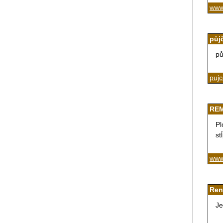
www.
půj
pů
puj
REM
Pl
st
www
Ren
Je