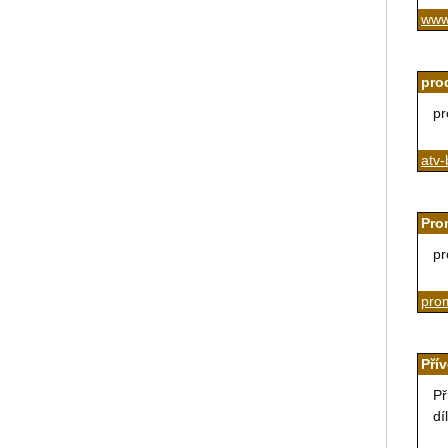
www.
pro
pr
atv-
Pro
pr
pro
Pří
Př
dí