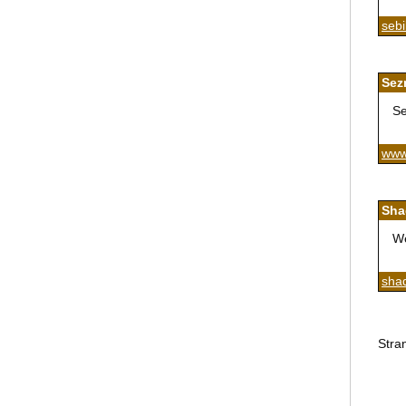
sebi
Sez
Se
www
Sha
We
sha
Stra