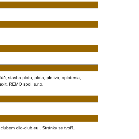
úč, stavba plotu, plota, pletivá, oplotenia,
axit, REMO spol. s.r.o.
ubem clio-club.eu . Stránky se tvoří...