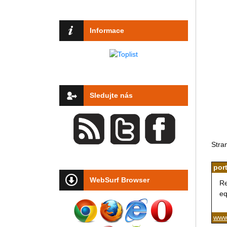
Informace
Sledujte nás
Stra
port
WebSurf Browser
Re
eq
www