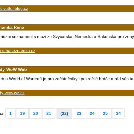
k-vettel.blog.cz
namka Rena
riozni seznameni s muzi ze Svycarska, Nemecka a Rakouska pro zen
.renaseznamka.cz
dy-WoW Web
b o World of Warcraft je pro začátečníky i pokročilé hráče a rád vás 
dy-wow.wz.cz
na:
1
19
20
21
(22)
23
24
25
34