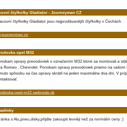
covní čtyřkolky Gladiator - Journeyman CZ
acovní čtyřkolky Gladiator jsou nejprodávanější čtyřkolky v Čechách.
.journeyman.cz
vodovka opel M32
núkam opravy prevodoviek s označením M32 ktoré sa montovali a stále m
fa Romeo , Chevrolet. Ponúkam opravy prevodoviek priamo na vašom 
muto spôsobu sa čas opravy skrátil na jeden maximálne dva dni. V pr
ntaktovať.
vodovka-opel-m32.webnode.sk
madisky
ránka s Alu,pneu,disky,přijdte zakoupit levněji než za normální ceny :)