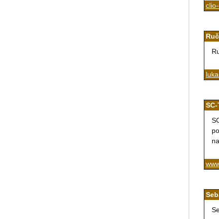
clio
Ruč
Ru
luka
SC-
SC
po
na
www.
Seb
Se