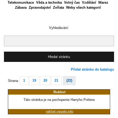
Telekomunikace
Věda a technika
Volný čas
Vzdělání
Warez
Zábava
Zpravodajství
Zvířata
Weby všech kategorií
Vyhledávání:
Přidat stránku do katalogu
1
19
20
21
(22)
Strana:
Rokfort
Táto stránka je na pochopenie Harryho Pottera
rokfort.vesele.info