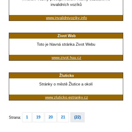
invalidních vozíků
www.invalidnivoziky.info
Zivot Web
Toto je hlavná stránka Zivot Webu
www.zivot.huu.cz
Žluticko
Stránky o městě Žlutice a okolí
www.zluticko.estranky.cz
1
19
20
21
(22)
Strana: