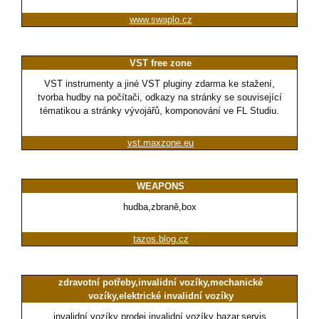
www.swaplo.cz
VST free zone
VST instrumenty a jiné VST pluginy zdarma ke stažení,
tvorba hudby na počítači, odkazy na stránky se související
tématikou a stránky vývojářů, komponování ve FL Studiu.
vst.maxzone.eu
WEAPONS
hudba,zbraně,box
tazos.blog.cz
zdravotní potřeby,invalidní vozíky,mechanické
vozíky,elektrické invalidní vozíky
invalidní vozíky prodej,invalidní vozíky bazar,servis