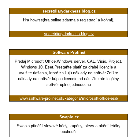
secretdiarydarkness.blog.cz
Hra howrse(hra online zdarma s registrací a koňmi).
secretdiarydarkness.blog.cz
Software Prolinet
Predaj Microsoft Office,Windows server, CAL, Visio, Project,
Windows 10, Eset.Prestaňte platiť za drahé licencie a
využite riešenia, ktoré znižujú náklady na softvér.Znížte
náklady na softvér kúpou licencie od nás.Získate legálny
softvér úplne jednoducho
www.software-prolinet.sk/kategoria/microsoft-office-esd/
Swaplo.cz
Swaplo přináší slevové kódy, kupóny, slevy a akční letáky
obchodů.