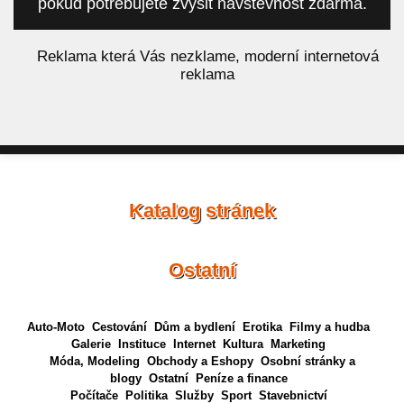
pokud potřebujete zvýšit návštěvnost zdarma.
á
Reklama která Vás nezklame, moderní internetová
reklama
Katalog stránek
Ostatní
Auto-Moto
Cestování
Dům a bydlení
Erotika
Filmy a hudba
Galerie
Instituce
Internet
Kultura
Marketing
Móda, Modeling
Obchody a Eshopy
Osobní stránky a
blogy
Ostatní
Peníze a finance
Počítače
Politika
Služby
Sport
Stavebnictví