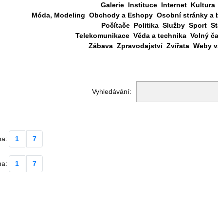
Galerie
Instituce
Internet
Kultura
Móda, Modeling
Obchody a Eshopy
Osobní stránky a 
Počítače
Politika
Služby
Sport
St
Telekomunikace
Věda a technika
Volný č
Zábava
Zpravodajství
Zvířata
Weby vš
Vyhledávání:
na:
1
7
na:
1
7