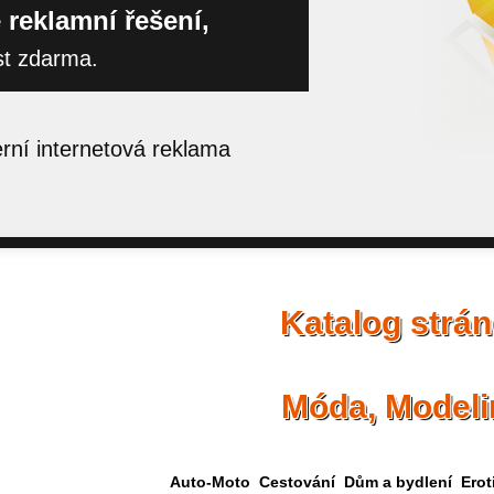
 reklamní řešení,
st zdarma.
ní internetová reklama
Katalog strá
Móda, Modeli
Auto-Moto
Cestování
Dům a bydlení
Erot