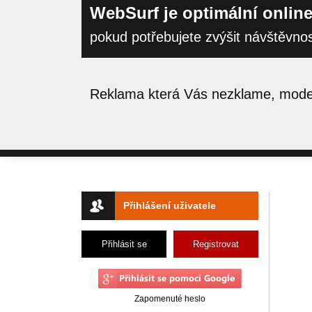
WebSurf je optimální online
pokud potřebujete zvýšit návštěvno
Reklama která Vás nezklame, moder
Přihlášení uživatele
Přihlásit se
Registrovat
Zapomenuté heslo