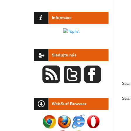
Informace
Sledujte nás
Stra
Stra
WebSurf Browser