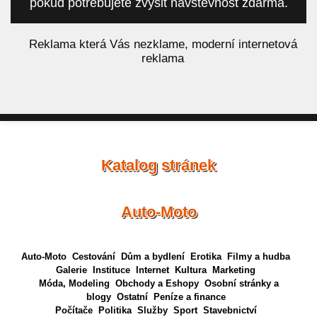
pokud potřebujete zvýšit návštěvnost zdarma.
á
Reklama která Vás nezklame, moderní internetová
reklama
Katalog stránek
Auto-Moto
Auto-Moto
Cestování
Dům a bydlení
Erotika
Filmy a hudba
Galerie
Instituce
Internet
Kultura
Marketing
Móda, Modeling
Obchody a Eshopy
Osobní stránky a
blogy
Ostatní
Peníze a finance
Počítače
Politika
Služby
Sport
Stavebnictví